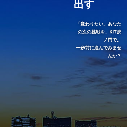
出す
3分でわかる紹介動画『虎ノ
門で、変わる。』
「変わりたい」あなた
の次の挑戦を、
KIT虎
ノ門で。
一歩前に進んでみませ
んか？
KIT院生・修了生のインタビュ
ーをご覧いただき、クラスの雰
囲気やキャンパスの熱気を感じ
てください。
メディア掲載・特集ページ
これまでに様々なメディアで紹