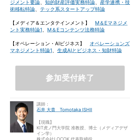
ジメント要論
、
知的財産評価実務特論
、
産学連携・技
術移転特論
、
テック系スタートアップ特論
【メディア＆エンタテインメント】
M＆Eマネジメ
ント実務特論1
、
M＆Eコンテンツ法務特論
【オペレーション・AIビジネス】
オペレーションズ
マネジメント特論1
、
生成AIとビジネス・知財特論
参加受付終了
講師：
石井 大貴 Tomotaka ISHII
【現職】
KIT虎ノ門大学院 准教授、博士（メディアデザ
イン学）
株式会社LOCOK 代表取締役