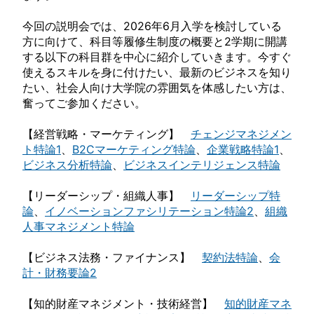
今回の説明会では、2026年6月入学を検討している
方に向けて、科目等履修生制度の概要と2学期に開講
する以下の科目群を中心に紹介していきます。今すぐ
使えるスキルを身に付けたい、最新のビジネスを知り
たい、社会人向け大学院の雰囲気を体感したい方は、
奮ってご参加ください。
【経営戦略・マーケティング】
チェンジマネジメン
ト特論1
、
B2Cマーケティング特論
、
企業戦略特論1
、
ビジネス分析特論
、
ビジネスインテリジェンス特論
【リーダーシップ・組織人事】
リーダーシップ特
論
、
イノベーションファシリテーション特論2
、
組織
人事マネジメント特論
【ビジネス法務・ファイナンス】
契約法特論
、
会
計・財務要論2
【知的財産マネジメント・技術経営】
知的財産マネ