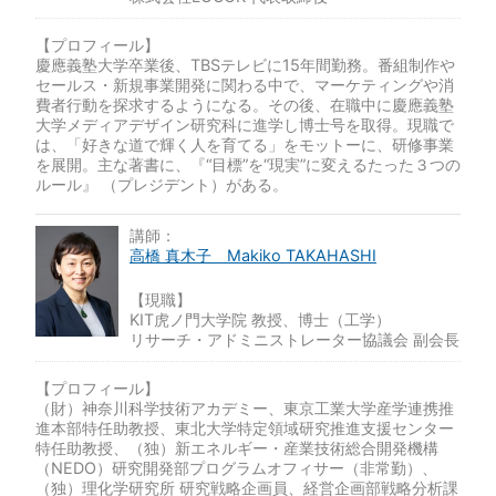
【プロフィール】
慶應義塾大学卒業後、TBSテレビに15年間勤務。番組制作や
セールス・新規事業開発に関わる中で、マーケティングや消
費者行動を探求するようになる。その後、在職中に慶應義塾
大学メディアデザイン研究科に進学し博士号を取得。現職で
は、「好きな道で輝く人を育てる」をモットーに、研修事業
を展開。主な著書に、『“目標”を“現実”に変えるたった３つの
ルール』 （プレジデント）がある。
講師：
高橋 真木子 Makiko TAKAHASHI
【現職】
KIT虎ノ門大学院 教授、博士（工学）
リサーチ・アドミニストレーター協議会 副会長
【プロフィール】
（財）神奈川科学技術アカデミー、東京工業大学産学連携推
進本部特任助教授、東北大学特定領域研究推進支援センター
特任助教授、（独）新エネルギー・産業技術総合開発機構
（NEDO）研究開発部プログラムオフィサー（非常勤）、
（独）理化学研究所 研究戦略企画員、経営企画部戦略分析課