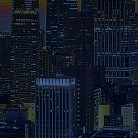
介された在学生や修了生の声、
さらには教員のメッセージ等を
ご覧ください。
募集要項
本学へのご出願を検討されてい
る方は、お早めに出願期間・試
験日程・提出書類・納入金など
の詳細をご確認ください。
資料請求
2026年度パンフレット配布開