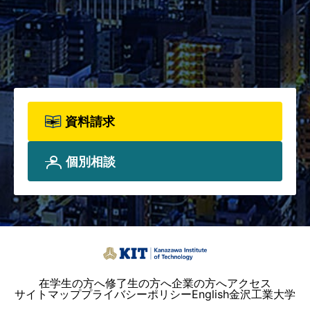
始！カリキュラム全体、各科目
詳細、院生プロフィールについ
て、詳しく知りたい方は資料請
求フォームからお申込みくださ
い。
資料請求
個別相談
在学生の方へ
修了生の方へ
企業の方へ
アクセス
サイトマップ
プライバシーポリシー
English
金沢工業大学