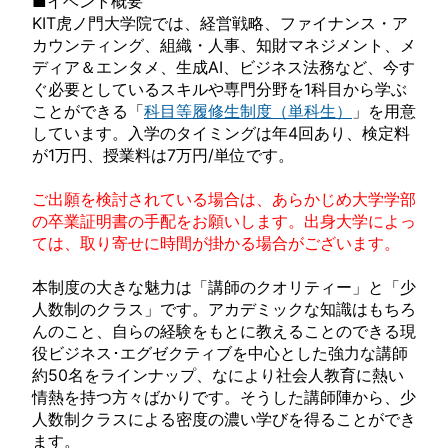
■イベント概要
KIT虎ノ門大学院では、経営戦略、ファイナンス・ア
カウンティング、組織・人事、知財マネジメント、メ
ディア＆エンタメ、生成AI、ビジネス法務など、今す
ぐ必要としているスキルや専門分野を1科目から学ぶ
ことができる「
科目等履修生制度（単科生）
」を用意
しています。入学のタイミングは年4回あり、検定料
が1万円、授業料は7万円/単位です。
ご出願を検討されている場合は、あらかじめ大学学部
の卒業証明書の手配をお願いします。出身大学によっ
ては、取り寄せに時間が掛かる場合がございます。
本制度の大きな魅力は「講師のクオリティー」と「少
人数制のクラス」です。アカデミックな知識はもちろ
んのこと、自らの経験をもとに教えることのできる現
役ビジネス･エグゼクティブを中心とした強力な講師
約50名をラインナップ、なにより社会人教育に熱い
情熱を持つ方々ばかりです。そうした講師陣から、少
人数制クラスによる密度の濃い学びを得ることができ
ます。