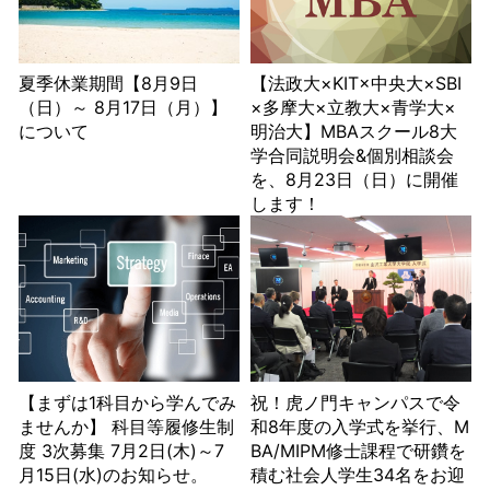
夏季休業期間【8月9日
【法政大×KIT×中央大×SBI
（日）～ 8月17日（月）】
×多摩大×立教大×青学大×
について
明治大】MBAスクール8大
学合同説明会&個別相談会
を、8月23日（日）に開催
します！
【まずは1科目から学んでみ
祝！虎ノ門キャンパスで令
ませんか】 科目等履修生制
和8年度の入学式を挙行、M
度 3次募集 7月2日(木)～7
BA/MIPM修士課程で研鑽を
月15日(水)のお知らせ。
積む社会人学生34名をお迎