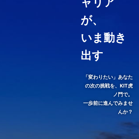
ャリア
経営コンサルティング、ファイ
ナンス・アカウンティング、知
が、
財マネジメントなど必要として
いる力や、高めたい専門分野を
いま動き
ピンポイントで履修することが
できる「科目等履修生制度」を
用意しています。
出す
3分でわかる紹介動画『虎ノ
門で、変わる。』
「変わりたい」あなた
の次の挑戦を、
KIT虎
ノ門で。
一歩前に進んでみませ
んか？
KIT院生・修了生のインタビュ
ーをご覧いただき、クラスの雰
囲気やキャンパスの熱気を感じ