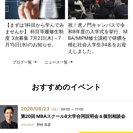
【まずは1科目から学んでみ
祝！虎ノ門キャンパスで令
ませんか】 科目等履修生制
和8年度の入学式を挙行、M
度 3次募集 7月2日(木)～7
BA/MIPM修士課程で研鑽を
月15日(水)のお知らせ。
積む社会人学生34名をお迎
えしました。
ブログ一覧
ニュース一覧
おすすめのイベント
2026/08/23
（日）
09:00 ～ 17:00
第20回 MBAスクール8大学合同説明会＆個別相談会
野村 恭彦
SPEAKER