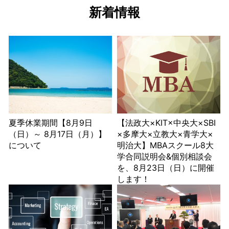
新着情報
夏季休業期間【8月9日
【法政大×KIT×中央大×SBI
（日）～ 8月17日（月）】
×多摩大×立教大×青学大×
について
明治大】MBAスクール8大
学合同説明会&個別相談会
を、8月23日（日）に開催
します！