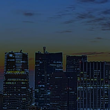
てください。
メディア掲載・特集ページ
これまでに様々なメディアで紹
介された在学生や修了生の声、
さらには教員のメッセージ等を
ご覧ください。
ゼミ指導Pickup
深い議論と発表の繰り返しが
専
門性と実践力を高める。
募集要項