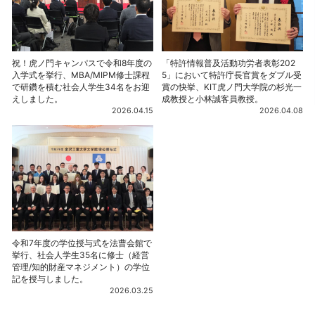
祝！虎ノ門キャンパスで令和8年度の
「特許情報普及活動功労者表彰202
入学式を挙行、MBA/MIPM修士課程
5」において特許庁長官賞をダブル受
で研鑽を積む社会人学生34名をお迎
賞の快挙、KIT虎ノ門大学院の杉光一
えしました。
成教授と小林誠客員教授。
2026.04.15
2026.04.08
令和7年度の学位授与式を法曹会館で
挙行、社会人学生35名に修士（経営
管理/知的財産マネジメント）の学位
記を授与しました。
2026.03.25