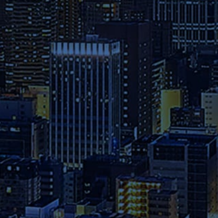
本学へのご出願を検討されてい
る方は、お早めに出願期間・試
験日程・提出書類・納入金など
の詳細をご確認ください。
資料請求
2026年度パンフレット配布開
始！カリキュラム全体、各科目
詳細、院生プロフィールについ
て、詳しく知りたい方は資料請
求フォームからお申込みくださ
い。