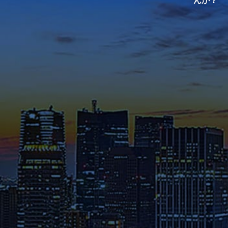
KIT院生・修了生のインタビュ
ーをご覧いただき、クラスの雰
囲気やキャンパスの熱気を感じ
てください。
メディア掲載・特集ページ
これまでに様々なメディアで紹
介された在学生や修了生の声、
さらには教員のメッセージ等を
ご覧ください。
募集要項