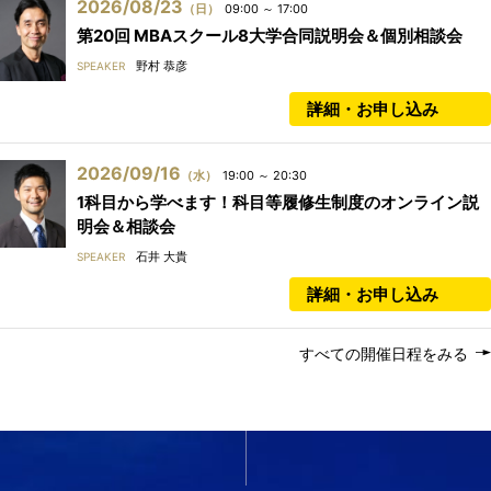
2026/08/23
（日）
09:00 ～ 17:00
第20回 MBAスクール8大学合同説明会＆個別相談会
野村 恭彦
SPEAKER
詳細・お申し込み
2026/09/16
（水）
19:00 ～ 20:30
1科目から学べます！科目等履修生制度のオンライン説
明会＆相談会
石井 大貴
SPEAKER
詳細・お申し込み
すべての開催日程をみる
いま必要なスキルを1科目か
ら履修する