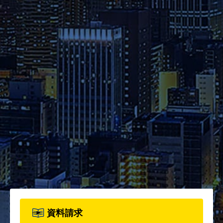
本学へのご出願を検討されてい
る方は、お早めに出願期間・試
験日程・提出書類・納入金など
の詳細をご確認ください。
資料請求
2026年度パンフレット配布開
始！カリキュラム全体、各科目
詳細、院生プロフィールについ
て、詳しく知りたい方は資料請
求フォームからお申込みくださ
い。
資料請求