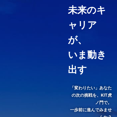
未来のキ
ャリア
経営コンサルティング、ファイ
ナンス・アカウンティング、知
が、
財マネジメントなど必要として
いる力や、高めたい専門分野を
いま動き
ピンポイントで履修することが
できる「科目等履修生制度」を
用意しています。
出す
3分でわかる紹介動画『虎ノ
門で、変わる。』
「変わりたい」あなた
の次の挑戦を、
KIT虎
ノ門で。
一歩前に進んでみませ
んか？