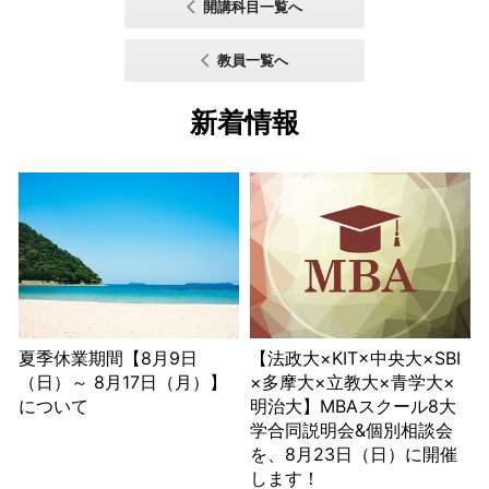
開講科目一覧へ
教員一覧へ
新着情報
夏季休業期間【8月9日
【法政大×KIT×中央大×SBI
（日）～ 8月17日（月）】
×多摩大×立教大×青学大×
について
明治大】MBAスクール8大
学合同説明会&個別相談会
を、8月23日（日）に開催
します！