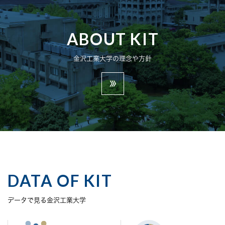
ABOUT KIT
金沢工業大学の理念や方針
1
2
2
3
3
3
4
DATA OF KIT
9
4
4
5
データで見る金沢工業大学
0
5
3
5
8
6