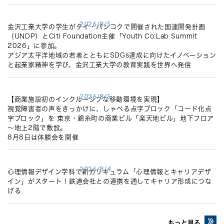
2026/8/5
金沢工業大学の学生がタイ・バンコクで開催された国連開発計画
（UNDP）とCiti Foundation主催「Youth Co:Lab Summit
2026」に参加。
アジア太平洋地域の若者とともにSDGs達成に向けたイノベーション
と起業家精神を学び、金沢工業大学の教育実践を世界へ発信
2026/8/5
【商業施設初のインクルーシブな移動環境を実現】
視覚障害者の声をきっかけに、しゃべる点字ブロック「コード化点
字ブロック」を 東京・錦糸町の商業ビル「楽天地ビル」地下フロア
～地上2階で敷設。
8月8日は体験会を開催
2026/8/4
心理情報デザイン学科で新カリキュラム「心理情報とキャリアデザ
イン」がスタート！鉄道会社との連携を通してキャリア形成につな
げる
もっと見る