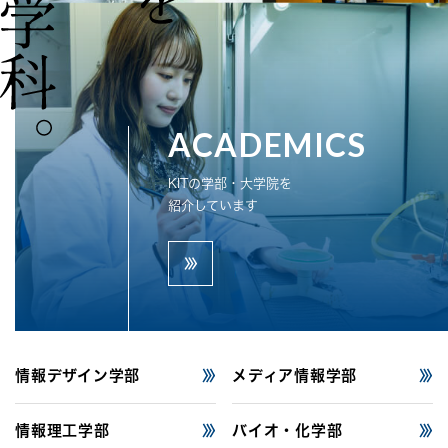
ACADEMICS
KITの学部・大学院を
紹介しています
情報デザイン
学部
メディア情報
学部
情報理工
学部
バイオ・
化学部