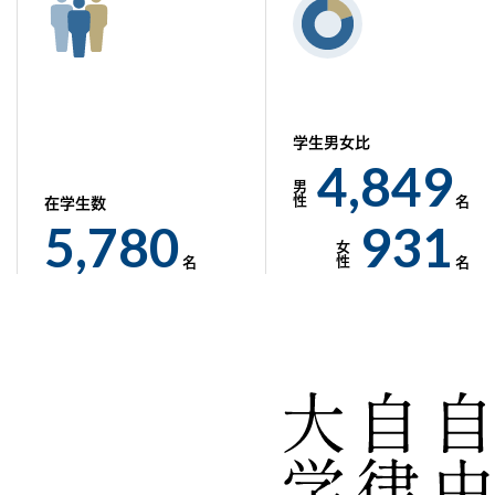
1
6
4
6
9
7
6
2
7
5
7
0
8
7
3
8
5
6
8
7
1
9
学生男女比
4
,
8
4
9
6
7
9
8
2
0
男
性
名
在学生数
5
,
7
8
0
9
3
1
女
性
名
名