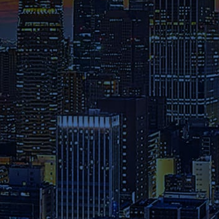
介された在学生や修了生の声、
さらには教員のメッセージ等を
ご覧ください。
募集要項
本学へのご出願を検討されてい
る方は、お早めに出願期間・試
験日程・提出書類・納入金など
の詳細をご確認ください。
資料請求
2026年度パンフレット配布開
始！カリキュラム全体、各科目