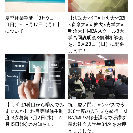
夏季休業期間【8月9日
【法政大×KIT×中央大×SBI
（日）～ 8月17日（月）】
×多摩大×立教大×青学大×
について
明治大】MBAスクール8大
学合同説明会&個別相談会
を、8月23日（日）に開催
します！
【まずは1科目から学んでみ
祝！虎ノ門キャンパスで令
ませんか】 科目等履修生制
和8年度の入学式を挙行、M
度 3次募集 7月2日(木)～7
BA/MIPM修士課程で研鑽を
月15日(水)のお知らせ。
積む社会人学生34名をお迎
えしました。