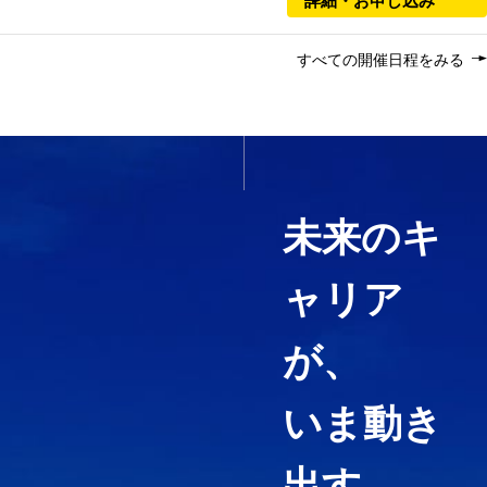
詳細・お申し込み
すべての開催日程をみる
いま必要なスキルを1科目か
ら履修する
未来のキ
ャリア
経営コンサルティング、ファイ
ナンス・アカウンティング、知
が、
財マネジメントなど必要として
いる力や、高めたい専門分野を
いま動き
ピンポイントで履修することが
できる「科目等履修生制度」を
用意しています。
出す