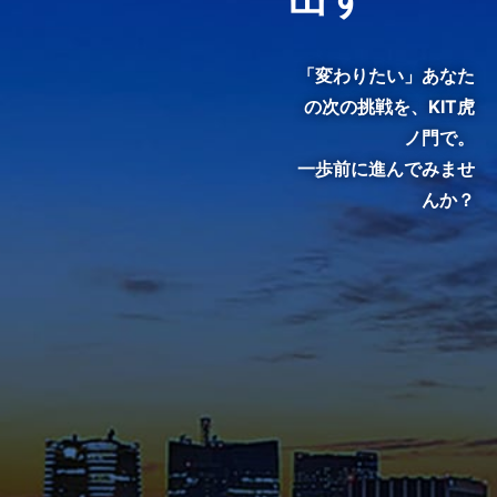
3分でわかる紹介動画『虎ノ
門で、変わる。』
「変わりたい」あなた
の次の挑戦を、
KIT虎
ノ門で。
一歩前に進んでみませ
んか？
KIT院生・修了生のインタビュ
ーをご覧いただき、クラスの雰
囲気やキャンパスの熱気を感じ
てください。
メディア掲載・特集ページ
これまでに様々なメディアで紹