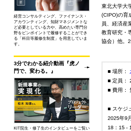
東北大学大
(CIPO
経営コンサルティング、ファイナンス・
アカウンティング、知財マネジメントな
員、経済産
ど必要としている力や、高めたい専門分
教育研究・
野をピンポイントで履修することができ
る「科目等履修生制度」を用意していま
協会）他。2
す。
3分でわかる紹介動画『虎ノ
門で、変わる。』
■ 場所：
■ 定員： 
■ 費用：
■ スケジ
2025年9
18：15
KIT院生・修了生のインタビューをご覧い