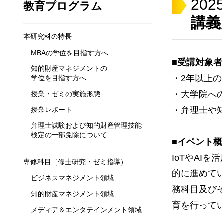
202
教育プログラム
講義
開講
本研究科の特長
MBAの学位を目指す方へ
■受講対象者
知的財産マネジメントの
・2年以上
学位を目指す方へ
・大学院へ
授業・ゼミの実施形態
・弁理士や
授業レポート
弁理士試験および知的財産管理技能
検定の一部免除について
■イベント
IoTやAI
専修科目（修士研究・ゼミ指導）
的に進めて
ビジネスマネジメント領域
務科目及び
知的財産マネジメント領域
育を行って
メディア＆エンタテインメント領域