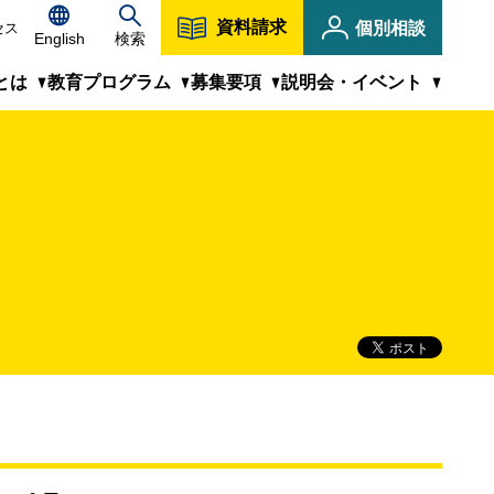
資料請求
個別相談
セス
English
検索
とは
教育プログラム
募集要項
説明会・イベント
キャンパス紹介
KIT虎ノ門の受講に際して
教員紹介
MBA/MIPM修士課程はこちら
説明会・イベント
CLOSE
修学のサポート体制
よくあるご質問
キャリア・人生が変わる場
1科目から学べる科目等履修生
KITプロフェッショナルミーティング
フレキシブルな履修プラン
KIT虎ノ門ブログ
社会人学生の声＆プロフィール
CLOSE
CLOSE
人気科目ピックアップ
募集要項（入学試験・納入金など）