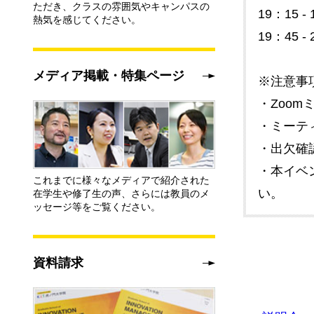
ただき、クラスの雰囲気やキャンパスの
19：15
熱気を感じてください。
19：45
メディア掲載・特集ページ
※注意事
・Zoo
・ミーテ
・出欠確認
・本イベ
これまでに様々なメディアで紹介された
い。
在学生や修了生の声、さらには教員のメ
ッセージ等をご覧ください。
資料請求