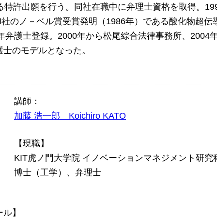
える特許出願を行う。同社在職中に弁理士資格を取得。19
BM社のノ－ベル賞受賞発明（1986年）である酸化物超
9年弁護士登録。2000年から松尾綜合法律事務所、20
護士のモデルとなった。
講師：
加藤 浩一郎 Koichiro KATO
【現職】
KIT虎ノ門大学院 イノベーションマネジメント研究
博士（工学）、弁理士
ール】