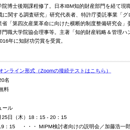
学院博士後期課程修了。日本IBM知的財産部門を経て現
)の育成に関する調査研究」研究代表者、特許庁委託事業「
業省「第四次産業革命に向けた横断的制度整備研究会」
専門職大学院協会理事等。主著「知的財産戦略＆管理ハ
016年に知財功労賞を受賞。
オンライン形式（Zoomの接続テストはこちら）
20名
 無料
ュール
月25日（木）18：15 - 20：15
 - 19：15 ・・・ MIPM検討者向けの説明会／加藤浩一