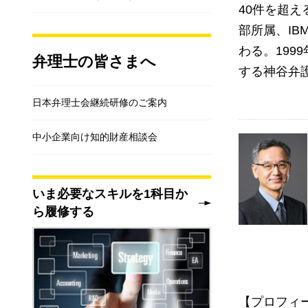
40件を超
部所属、I
わる。199
弁理士の皆さまへ
する神谷弁
日本弁理士会継続研修のご案内
中小企業向け知的財産相談会
いま必要なスキルを1科目か
ら履修する
【プロフィ