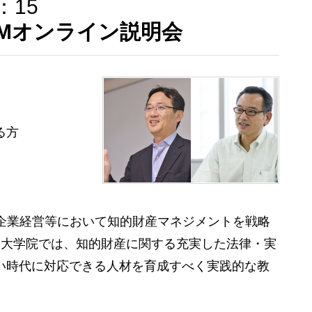
：15
PMオンライン説明会
CLOSE
CLOSE
CLOSE
る方
た今、企業経営等において知的財産マネジメントを戦略
門大学院では、知的財産に関する充実した法律・実
い時代に対応できる人材を育成すべく実践的な教