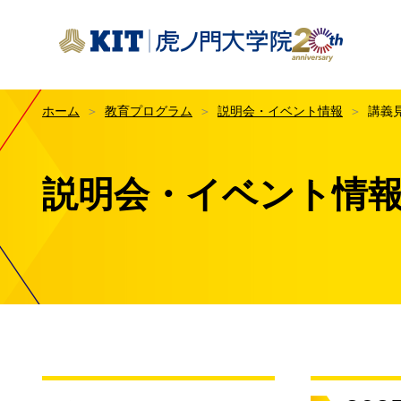
KIT虎ノ門大学院
ホーム
教育プログラム
説明会・イベント情報
講義
はじ
KIT
教育
説明会・イベント情
KIT
数字で
授業
イノ
交通
授業
メデ
1科
専修