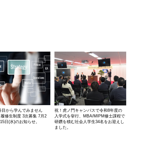
科目から学んでみません
祝！虎ノ門キャンパスで令和8年度の
履修生制度 3次募集 7月2
入学式を挙行、MBA/MIPM修士課程で
月15日(水)のお知らせ。
研鑽を積む社会人学生34名をお迎えし
ました。