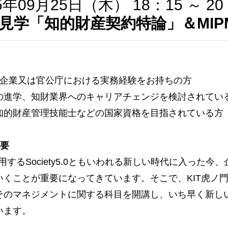
5年09月25日（木） 18：15 ～ 20
見学「知的財産契約特論」＆MI
科目一覧
の企業又は官公庁における実務経験をお持ちの方
の進学、知財業界へのキャリアチェンジを検討されてい
知的財産管理技能士などの国家資格を目指されている方
概要
を活用するSociety5.0ともいわれる新しい時代に入っ
いくことが重要になってきています。そこで、KIT虎ノ
そのマネジメントに関する科目を開講し、いち早く新し
います。