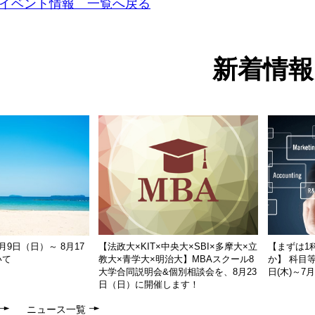
イベント情報 一覧へ戻る
新着情報
9日（日）～ 8月17
【法政大×KIT×中央大×SBI×多摩大×立
【まずは1
いて
教大×青学大×明治大】MBAスクール8
か】 科目等
大学合同説明会&個別相談会を、8月23
日(木)～7
日（日）に開催します！
ニュース一覧