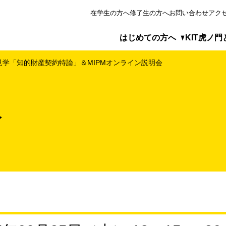
在学生の方へ
修了生の方へ
お問い合わせ
アク
はじめての方へ
KIT虎ノ門
見学「知的財産契約特論」＆MIPMオンライン説明会
めての方へ
虎ノ門とは
プログラム
報
が選ばれる5つの理由
見るKIT虎ノ門
・ゼミの実施形態
ベーションマネジメント研究科について
アクセス
レポート
ィア掲載・特集ページ
目から学べる科目等履修生制度
科目（修士研究・ゼミ指導）