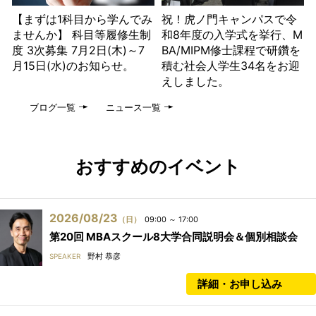
【まずは1科目から学んでみ
祝！虎ノ門キャンパスで令
ませんか】 科目等履修生制
和8年度の入学式を挙行、M
度 3次募集 7月2日(木)～7
BA/MIPM修士課程で研鑽を
月15日(水)のお知らせ。
積む社会人学生34名をお迎
えしました。
ブログ一覧
ニュース一覧
おすすめのイベント
2026/08/23
（日）
09:00 ～ 17:00
第20回 MBAスクール8大学合同説明会＆個別相談会
野村 恭彦
SPEAKER
詳細・お申し込み