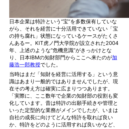
日本企業は特許という“宝”を多数保有していな
がら、それを経営に十分活用できていない「宝
の持ち腐れ」状態になっているケースがたくさ
んあるー。KIT虎ノ門大学院が設立された2004
年、上述のような“危機意識”がきっかけとな
り、日本IBMの知財部門からここへ来たのが
加
藤浩一郎教授
でした。
当時はまだ「知財を経営に活用する」という意
識はあまり一般的ではありませんでしたが、現
在その考え方は確実に広まりつつあります。
「実際に、ここ数年で企業の知財部の役割も変
化しています。昔は特許の出願手続きや管理と
いった定型的な業務がメインでしたが、いまは
自社の成長に向けてどんな特許を取れば良い
か、特許をどのように活用すれば良いかなど、