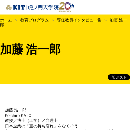
KIT虎ノ門大学院
ホーム
教育プログラム
専任教員インタビュー集
加藤 浩一
郎
加藤 浩一郎
加藤 浩一郎
Koichiro KATO
教授／博士（工学）／弁理士
日本企業の「宝の持ち腐れ」をなくそう