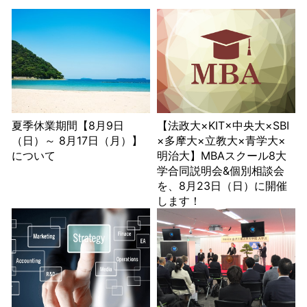
夏季休業期間【8月9日
【法政大×KIT×中央大×SBI
（日）～ 8月17日（月）】
×多摩大×立教大×青学大×
について
明治大】MBAスクール8大
学合同説明会&個別相談会
を、8月23日（日）に開催
します！