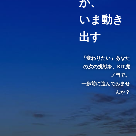
が、
財マネジメントなど必要として
いる力や、高めたい専門分野を
いま動き
ピンポイントで履修することが
できる「科目等履修生制度」を
用意しています。
出す
3分でわかる紹介動画『虎ノ
門で、変わる。』
「変わりたい」あなた
の次の挑戦を、
KIT虎
ノ門で。
一歩前に進んでみませ
んか？
KIT院生・修了生のインタビュ
ーをご覧いただき、クラスの雰
囲気やキャンパスの熱気を感じ
てください。
メディア掲載・特集ページ