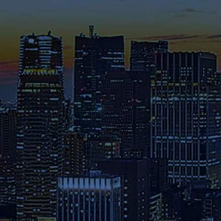
これまでに様々なメディアで紹
介された在学生や修了生の声、
さらには教員のメッセージ等を
ご覧ください。
募集要項
本学へのご出願を検討されてい
る方は、お早めに出願期間・試
験日程・提出書類・納入金など
の詳細をご確認ください。
資料請求