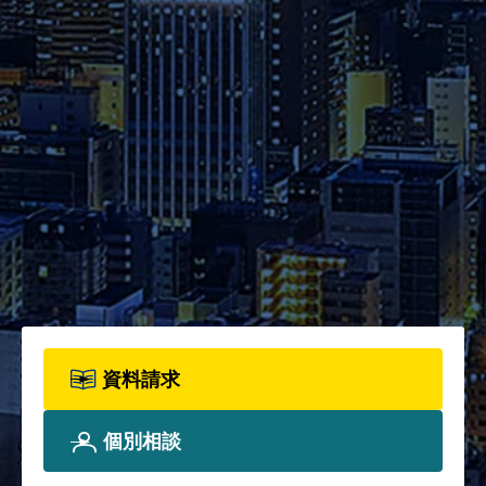
の詳細をご確認ください。
資料請求
2026年度パンフレット配布開
始！カリキュラム全体、各科目
詳細、院生プロフィールについ
て、詳しく知りたい方は資料請
求フォームからお申込みくださ
い。
資料請求
個別相談