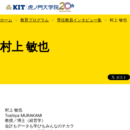
KIT虎ノ門大学院
ホーム
教育プログラム
専任教員インタビュー集
村上 敏也
村上 敏也
村上 敏也
Toshiya MURAKAMI
教授／博士（経営学）
会計もデータも学びもみんなのチカラ