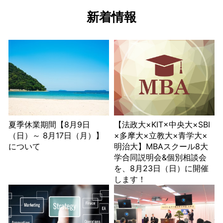
新着情報
夏季休業期間【8月9日
【法政大×KIT×中央大×SBI
（日）～ 8月17日（月）】
×多摩大×立教大×青学大×
について
明治大】MBAスクール8大
学合同説明会&個別相談会
を、8月23日（日）に開催
します！