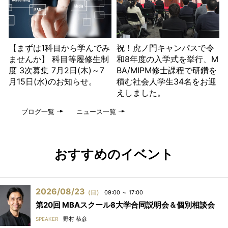
【まずは1科目から学んでみ
祝！虎ノ門キャンパスで令
ませんか】 科目等履修生制
和8年度の入学式を挙行、M
度 3次募集 7月2日(木)～7
BA/MIPM修士課程で研鑽を
月15日(水)のお知らせ。
積む社会人学生34名をお迎
えしました。
ブログ一覧
ニュース一覧
おすすめのイベント
2026/08/23
（日）
09:00 ～ 17:00
第20回 MBAスクール8大学合同説明会＆個別相談会
野村 恭彦
SPEAKER