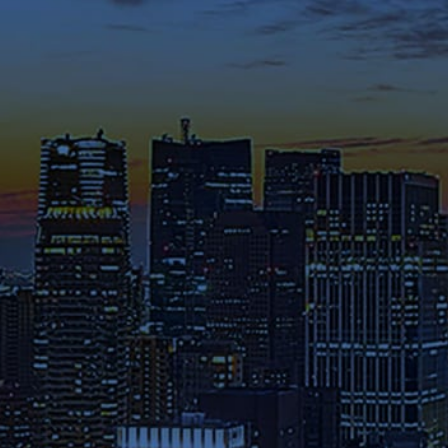
てください。
メディア掲載・特集ページ
これまでに様々なメディアで紹
介された在学生や修了生の声、
さらには教員のメッセージ等を
ご覧ください。
募集要項
本学へのご出願を検討されてい
る方は、お早めに出願期間・試
験日程・提出書類・納入金など