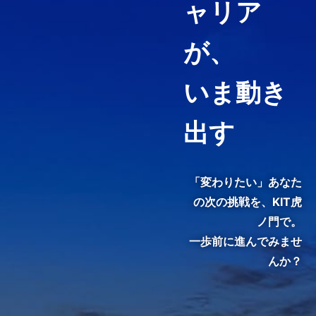
ャリア
経営コンサルティング、ファイ
ナンス・アカウンティング、知
が、
財マネジメントなど必要として
いる力や、高めたい専門分野を
いま動き
ピンポイントで履修することが
できる「科目等履修生制度」を
用意しています。
出す
3分でわかる紹介動画『虎ノ
門で、変わる。』
「変わりたい」あなた
の次の挑戦を、
KIT虎
ノ門で。
一歩前に進んでみませ
んか？
KIT院生・修了生のインタビュ
ーをご覧いただき、クラスの雰
囲気やキャンパスの熱気を感じ