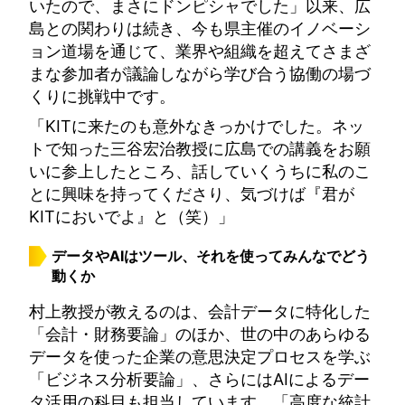
いたので、まさにドンピシャでした」以来、広
島との関わりは続き、今も県主催のイノベーシ
ョン道場を通じて、業界や組織を超えてさまざ
まな参加者が議論しながら学び合う協働の場づ
くりに挑戦中です。
「KITに来たのも意外なきっかけでした。ネッ
トで知った三谷宏治教授に広島での講義をお願
いに参上したところ、話していくうちに私のこ
とに興味を持ってくださり、気づけば『君が
KITにおいでよ』と（笑）」
データやAIはツール、それを使ってみんなでどう
動くか
村上教授が教えるのは、会計データに特化した
「会計・財務要論」のほか、世の中のあらゆる
データを使った企業の意思決定プロセスを学ぶ
「ビジネス分析要論」、さらにはAIによるデー
タ活用の科目も担当しています。「高度な統計