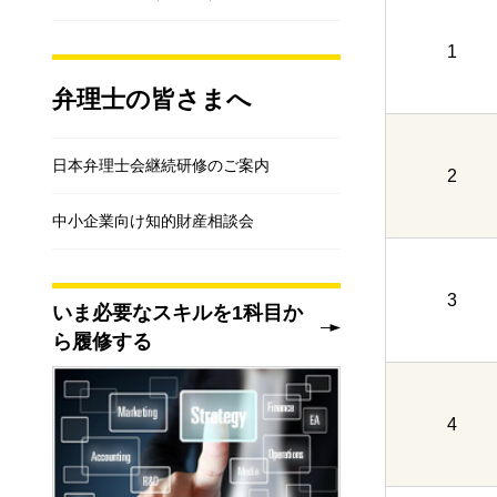
1
弁理士の皆さまへ
日本弁理士会継続研修のご案内
2
中小企業向け知的財産相談会
3
いま必要なスキルを1科目か
ら履修する
4