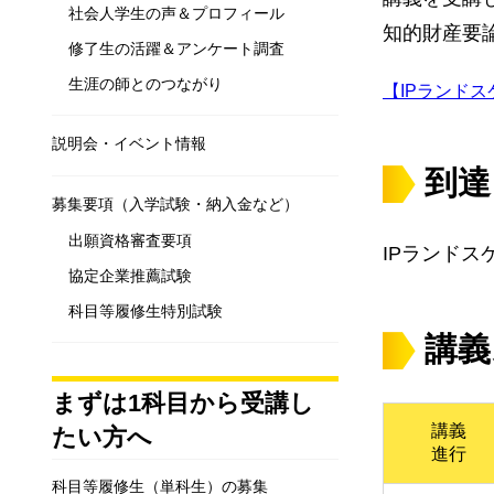
社会人学生の声＆プロフィール
知的財産要
修了生の活躍＆アンケート調査
生涯の師とのつながり
【IPランド
説明会・イベント情報
到達
募集要項（入学試験・納入金など）
出願資格審査要項
IPランド
協定企業推薦試験
科目等履修生特別試験
講義
まずは1科目から受講し
講義
たい方へ
進行
科目等履修生（単科生）の募集