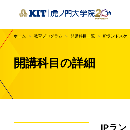
KIT虎ノ門大学院
ホーム
教育プログラム
開講科目一覧
IPランドスケ
はじ
KIT
教育
開講科目の詳細
KIT
数字で
授業
イノ
交通
授業
メデ
1科
専修
IPラ