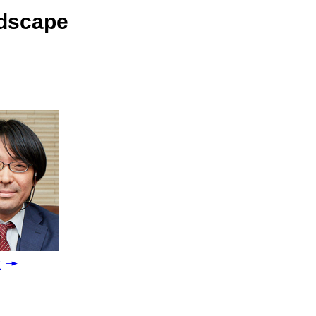
ndscape
CLOSE
CLOSE
CLOSE
志