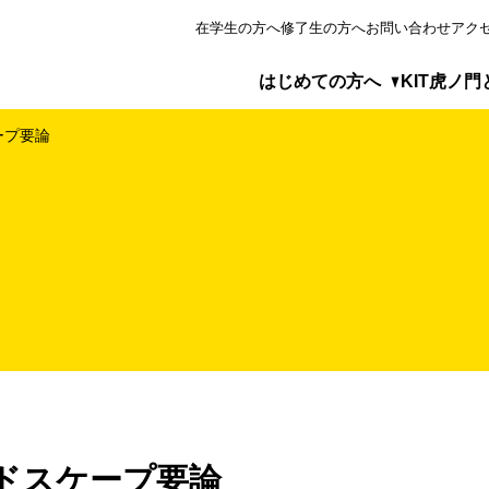
在学生の方へ
修了生の方へ
お問い合わせ
アク
はじめての方へ
KIT虎ノ門
ープ要論
めての方へ
虎ノ門とは
プログラム
が選ばれる5つの理由
見るKIT虎ノ門
・ゼミの実施形態
ベーションマネジメント研究科について
アクセス
レポート
ィア掲載・特集ページ
目から学べる科目等履修生制度
科目（修士研究・ゼミ指導）
ンドスケープ要論