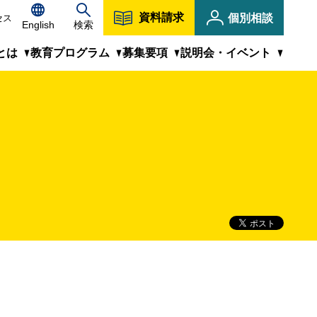
資料請求
個別相談
セス
English
検索
とは
教育プログラム
募集要項
説明会・イベント
キャンパス紹介
KIT虎ノ門の受講に際して
教員紹介
MBA/MIPM修士課程はこちら
説明会・イベント
CLOSE
修学のサポート体制
よくあるご質問
キャリア・人生が変わる場
1科目から学べる科目等履修生
KITプロフェッショナルミーティング
フレキシブルな履修プラン
KIT虎ノ門ブログ
社会人学生の声＆プロフィール
CLOSE
CLOSE
人気科目ピックアップ
募集要項（入学試験・納入金など）