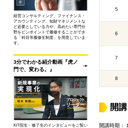
5
経営コンサルティング、ファイナンス・
アカウンティング、知財マネジメントな
ど必要としている力や、高めたい専門分
野をピンポイントで履修することができ
6
る「科目等履修生制度」を用意していま
す。
7
3分でわかる紹介動画『虎ノ
門で、変わる。』
8
開講
開講時期： 
KIT院生・修了生のインタビューをご覧い