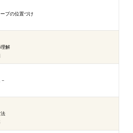
ケープの位置づけ
の理解
法
に－
方法
案