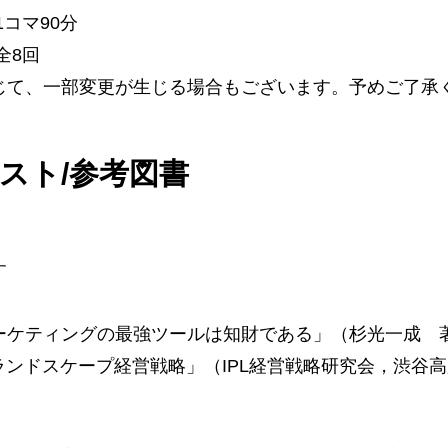
1コマ90分
全8回
じて、一部変更が生じる場合もございます。予めご了承
スト/参考図書
】
す
】
ーケティングの最強ツールは知財である」（杉光一成 著
ランドスケープ経営戦略」（IPL経営戦略研究会，渋谷高