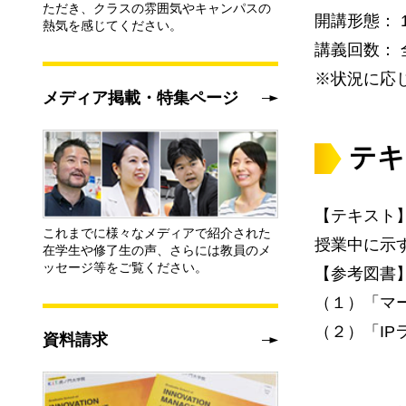
ただき、クラスの雰囲気やキャンパスの
開講形態： 
熱気を感じてください。
講義回数： 
※状況に応
メディア掲載・特集ページ
テキ
【テキスト
これまでに様々なメディアで紹介された
授業中に示
在学生や修了生の声、さらには教員のメ
ッセージ等をご覧ください。
【参考図書
（１）「マ
（２）「IP
資料請求