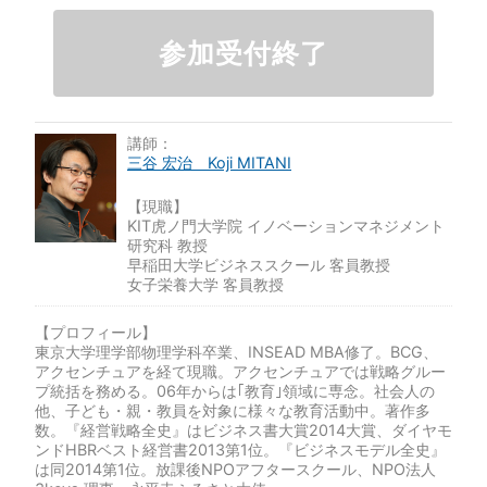
参加受付終了
講師：
三谷 宏治 Koji MITANI
【現職】
KIT虎ノ門大学院 イノベーションマネジメント
研究科 教授
早稲田大学ビジネススクール 客員教授
女子栄養大学 客員教授
【プロフィール】
東京大学理学部物理学科卒業、INSEAD MBA修了。BCG、
アクセンチュアを経て現職。アクセンチュアでは戦略グルー
プ統括を務める。06年からは｢教育｣領域に専念。社会人の
他、子ども・親・教員を対象に様々な教育活動中。著作多
数。『経営戦略全史』はビジネス書大賞2014大賞、ダイヤモ
ンドHBRベスト経営書2013第1位。『ビジネスモデル全史』
は同2014第1位。放課後NPOアフタースクール、NPO法人