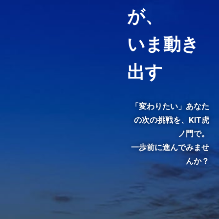
ナンス・アカウンティング、知
が、
財マネジメントなど必要として
いる力や、高めたい専門分野を
いま動き
ピンポイントで履修することが
できる「科目等履修生制度」を
用意しています。
出す
3分でわかる紹介動画『虎ノ
門で、変わる。』
「変わりたい」あなた
の次の挑戦を、
KIT虎
ノ門で。
一歩前に進んでみませ
んか？
KIT院生・修了生のインタビュ
ーをご覧いただき、クラスの雰
囲気やキャンパスの熱気を感じ
てください。