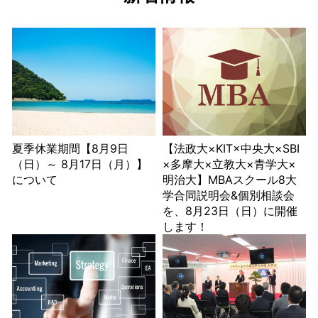
夏季休業期間【8月9日
【法政大×KIT×中央大×SBI
（日）～ 8月17日（月）】
×多摩大×立教大×青学大×
について
明治大】MBAスクール8大
学合同説明会&個別相談会
を、8月23日（日）に開催
します！