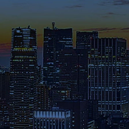
メディア掲載・特集ページ
これまでに様々なメディアで紹
介された在学生や修了生の声、
さらには教員のメッセージ等を
ご覧ください。
募集要項
本学へのご出願を検討されてい
る方は、お早めに出願期間・試
験日程・提出書類・納入金など
の詳細をご確認ください。