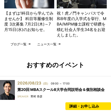
【まずは1科目から学んでみ
祝！虎ノ門キャンパスで令
ませんか】 科目等履修生制
和8年度の入学式を挙行、M
度 3次募集 7月2日(木)～7
BA/MIPM修士課程で研鑽を
月15日(水)のお知らせ。
積む社会人学生34名をお迎
えしました。
ブログ一覧
ニュース一覧
おすすめのイベント
2026/08/23
（日）
09:00 ～ 17:00
第20回 MBAスクール8大学合同説明会＆個別相談会
野村 恭彦
SPEAKER
詳細・お申し込み