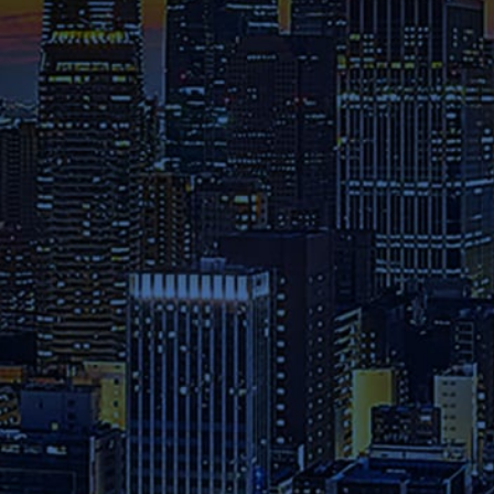
介された在学生や修了生の声、
さらには教員のメッセージ等を
ご覧ください。
募集要項
本学へのご出願を検討されてい
る方は、お早めに出願期間・試
験日程・提出書類・納入金など
の詳細をご確認ください。
資料請求
2026年度パンフレット配布開