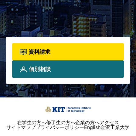
始！カリキュラム全体、各科目
詳細、院生プロフィールについ
て、詳しく知りたい方は資料請
求フォームからお申込みくださ
い。
資料請求
個別相談
在学生の方へ
修了生の方へ
企業の方へ
アクセス
サイトマップ
プライバシーポリシー
English
金沢工業大学