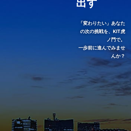
出す
3分でわかる紹介動画『虎ノ
門で、変わる。』
「変わりたい」あなた
の次の挑戦を、
KIT虎
ノ門で。
一歩前に進んでみませ
んか？
KIT院生・修了生のインタビュ
ーをご覧いただき、クラスの雰
囲気やキャンパスの熱気を感じ
てください。
メディア掲載・特集ページ
これまでに様々なメディアで紹