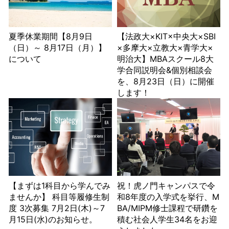
夏季休業期間【8月9日
【法政大×KIT×中央大×SBI
（日）～ 8月17日（月）】
×多摩大×立教大×青学大×
について
明治大】MBAスクール8大
学合同説明会&個別相談会
を、8月23日（日）に開催
します！
【まずは1科目から学んでみ
祝！虎ノ門キャンパスで令
ませんか】 科目等履修生制
和8年度の入学式を挙行、M
度 3次募集 7月2日(木)～7
BA/MIPM修士課程で研鑽を
月15日(水)のお知らせ。
積む社会人学生34名をお迎