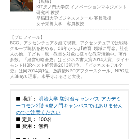
【現職】
KIT虎ノ門大学院 イノベーションマネジメント
研究科 教授
早稲田大学ビジネススクール 客員教授
女子栄養大学 客員教授
【プロフィール】
BCG、アクセンチュアを経て現職。アクセンチュアでは戦略
グループ統括を務める。06年からは｢教育｣領域に専念。社会
人の他、子ども・親・教員を対象に様々な教育活動中。著作
多数。『経営戦略全史』はビジネス書大賞2014大賞、ダイヤ
モンドHBRベスト経営書2013第1位。『ビジネスモデル全
史』は同2014第1位。放課後NPOアフタースクール、NPO法
人3keys 理事。永平寺ふるさと大使。
■ 場所：
明治大学 駿河台キャンパス アカデミ
ーコモン2階 ※虎ノ門キャンパスではありません
のでご注意ください
■ 定員： 100名
■ 費用： 無料