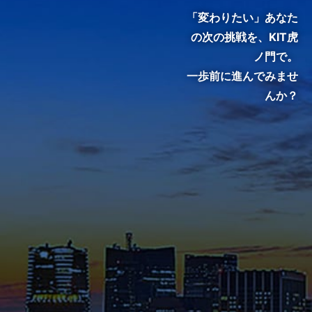
門で、変わる。』
「変わりたい」あなた
の次の挑戦を、
KIT虎
ノ門で。
一歩前に進んでみませ
んか？
KIT院生・修了生のインタビュ
ーをご覧いただき、クラスの雰
囲気やキャンパスの熱気を感じ
てください。
メディア掲載・特集ページ
これまでに様々なメディアで紹
介された在学生や修了生の声、
さらには教員のメッセージ等を