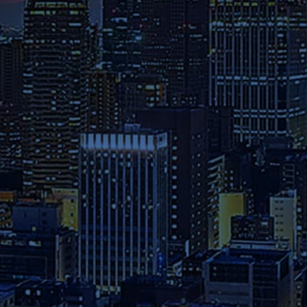
ご覧ください。
募集要項
本学へのご出願を検討されてい
る方は、お早めに出願期間・試
験日程・提出書類・納入金など
の詳細をご確認ください。
資料請求
2026年度パンフレット配布開
始！カリキュラム全体、各科目
詳細、院生プロフィールについ