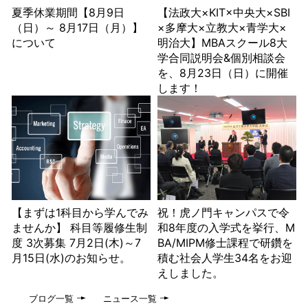
夏季休業期間【8月9日
【法政大×KIT×中央大×SBI
（日）～ 8月17日（月）】
×多摩大×立教大×青学大×
について
明治大】MBAスクール8大
学合同説明会&個別相談会
を、8月23日（日）に開催
します！
【まずは1科目から学んでみ
祝！虎ノ門キャンパスで令
ませんか】 科目等履修生制
和8年度の入学式を挙行、M
度 3次募集 7月2日(木)～7
BA/MIPM修士課程で研鑽を
月15日(水)のお知らせ。
積む社会人学生34名をお迎
えしました。
ブログ一覧
ニュース一覧