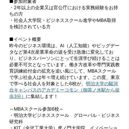
■参加対象者
・2年以上の企業又は官公庁における実務経験をお持
ちの方
・社会人大学院・ビジネススクール進学やMBA取得
を検討されている方
■イベント概要
昨今のビジネス環境は、AI（人工知能）やビッグデー
タなど第4次産業革命の波を受け急激に変化してお
り、ビジネスパーソンにとって生涯学び続けることは
必要不可欠となっています。働き方改革や専門実践教
育訓練給付金の拡充を追い風にして、MBAスクール
で学ぶ社会人は年々増え続けています。この度、東京
で学べる社会人を対象とした6校が、
明治大学の駿河
台キャンパスのアカデミーコモン（御茶ノ水駅から徒
歩3分）
に集結します！
～MBAスクール参加6校～
・明治大学ビジネススクール グローバル・ビジネス
研究科
・KIT（金沢工業大学）虎ノ門大学院 イノベーショ