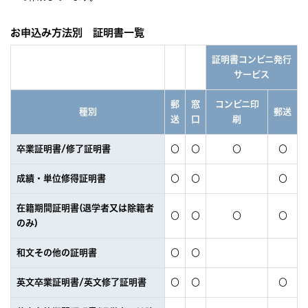
お申込み方法別 証明書一覧
証明書コンビニ発行
サービス
郵
窓
コンビニ印
種別
郵送
送
口
刷
卒業証明書/修了証明書
〇
〇
〇
〇
成績・単位修得証明書
〇
〇
〇
在籍期間証明書(退学者又は除籍者
〇
〇
〇
〇
のみ)
和文その他の証明書
〇
〇
英文卒業証明書/英文修了証明書
〇
〇
〇