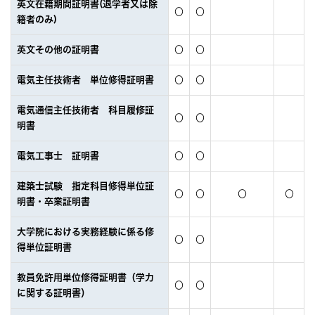
英文在籍期間証明書(退学者又は除
〇
〇
籍者のみ)
英文その他の証明書
〇
〇
電気主任技術者 単位修得証明書
〇
〇
電気通信主任技術者 科目履修証
〇
〇
明書
電気工事士 証明書
〇
〇
建築士試験 指定科目修得単位証
〇
〇
〇
〇
明書・卒業証明書
大学院における実務経験に係る修
〇
〇
得単位証明書
教員免許用単位修得証明書（学力
〇
〇
に関する証明書）