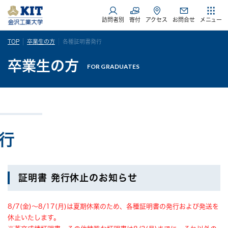
訪問者別
寄付
アクセス
お問合せ
メニュー
TOP
卒業生の方
各種証明書発行
卒業生の方
FOR GRADUATES
行
証明書 発行休止のお知らせ
8/7(金)～8/17(月)は夏期休業のため、各種証明書の発行および発送を
休止いたします。