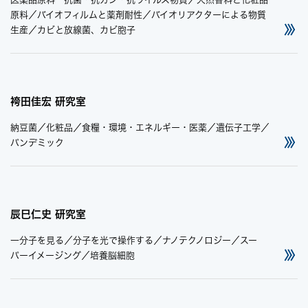
原料／バイオフィルムと薬剤耐性／バイオリアクターによる物質
生産／カビと放線菌、カビ胞子
袴田佳宏 研究室
納豆菌／化粧品／食糧・環境・エネルギー・医薬／遺伝子工学／
パンデミック
辰巳仁史 研究室
一分子を見る／分子を光で操作する／ナノテクノロジー／スー
パーイメージング／培養脳細胞