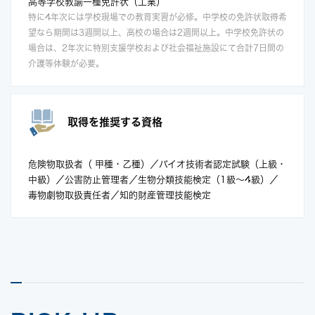
高等学校教諭一種免許状（工業）
特に4年次には学校現場での教育実習が必修。中学校の免許状取得希
望なら期間は3週間以上、高校の場合は2週間以上。中学校免許状の
場合は、2年次に特別支援学校および社会福祉施設にて合計7日間の
介護等体験が必要。
取得を推奨する資格
危険物取扱者（ 甲種・乙種）／バイオ技術者認定試験（上級・
中級）／公害防止管理者／生物分類技能検定（1級～4級）／
毒物劇物取扱責任者／知的財産管理技能検定