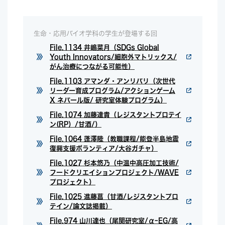
生命・応用バイオ学科の学生が登場する回
File.1134 井嶋菜月（SDGs Global
Youth Innovators/細胞外マトリックス/
がん治療につながる可能性）
File.1103 アマンダ・アンリバリ（次世代
リーダー育成プログラム/アクションゲーム
X ネパール版/ 研究室体験プログラム）
File.1074 加藤達貴（レジスタントプロテイ
ン(RP）/甘酒/）
File.1064 蓬澤陸（教職課程/能登半島地震
復興支援ボランティア/大谷ガチャ）
File.1027 杉本悠乃（中温中高圧加工技術/
フードクリエイションプロジェクト/WAVE
プロジェクト）
File.1025 進藤菖（甘酒/レジスタントプロ
テイン/論文誌掲載）
File.974 山川達也（尾関研究室/αｰEG/高