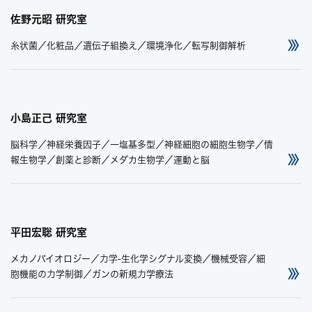
佐野元昭 研究室
糸状菌／化粧品／遺伝子組換え／環境浄化／転写制御解析
小島正己 研究室
脳科学／神経栄養因子／一塩基多型／神経細胞の細胞生物学／情
報生物学／創薬と診断／メダカ生物学／運動と脳
平田宏聡 研究室
メカノバイオロジー／力学-生化学シグナル変換／機械受容／細
胞機能の力学制御／ガンの新規力学療法