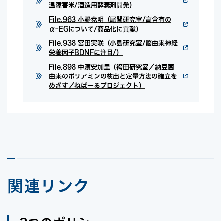
温障害米/酒造用酵素剤開発）
File.963 小野尭明（尾関研究室/高含有の
αｰEGについて/商品化に貢献）
File.938 宮田実咲（小島研究室/脳由来神経
栄養因子BDNFに注目/）
File.898 中濱安加里（袴田研究室／納豆菌
由来のポリアミンの検出と定量方法の確立を
めざす／ねばーるプロジェクト）
関連リンク