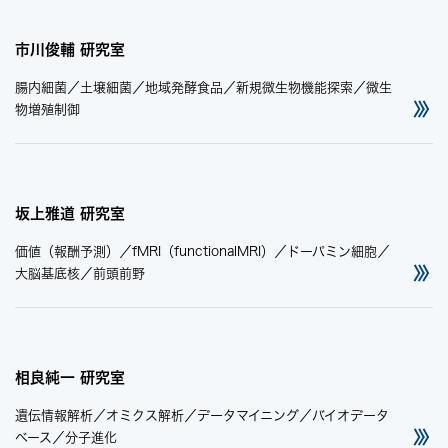
市川俊輔 研究室
腸内細菌／土壌細菌／地域発酵食品／新規微生物機能探索／微生
物増殖制御
坂上雅道 研究室
価値（報酬予測）／fMRI（functionalMRI）／ドーパミン細胞／
大脳基底核／前頭前野
相良純一 研究室
遺伝情報解析／オミクス解析／データマイニング／バイオデータ
ベース／分子進化