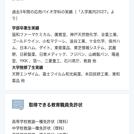
過去3年間の応用バイオ学科の実績（「入学案内2027」よ
り）
学部卒業生実績
協和ファーマケミカル、廣貫堂、神戸天然物化学、全薬工業、
ゴールドウイン、小松マテーレ、澁谷工業、十全化学、信州ハ
ム、日本ハム、ダイト、東亜薬品、東芝情報システム、武蔵
野、日新製薬、日東メディック、フジパン、山崎製パン、陽進
堂、YKK 、箔一、三菱重工、石川県庁、教員 他
大学院修了生実績
天野エンザイム、富士フイルム和光純薬、本田技研工業、東和
薬品 他
取得できる教育職員免許状
高等学校教諭一種免許状（理科）
中学校教諭一種免許状（理科）