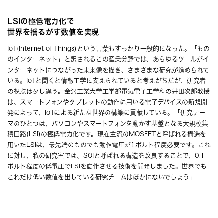
LSIの極低電力化で
世界を揺るがす数値を実現
IoT(Internet of Things)という言葉もすっかり一般的になった。「もの
のインターネット」と訳されるこの産業分野では、あらゆるツールがイ
ンターネットにつながった未来像を描き、さまざまな研究が進められて
いる。IoTと聞くと情報工学に支えられていると考えがちだが、研究者
の視点は少し違う。金沢工業大学工学部電気電子工学科の井田次郎教授
は、スマートフォンやタブレットの動作に用いる電子デバイスの新規開
発によって、IoTによる新たな世界の構築に貢献している。「研究テー
マのひとつは、パソコンやスマートフォンを動かす基盤となる大規模集
積回路(LSI)の極低電力化です。現在主流のMOSFETと呼ばれる構造を
用いたLSIは、最先端のものでも動作電圧が1ボルト程度必要です。これ
に対し、私の研究室では、SOIと呼ばれる構造を改良することで、0.1
ボルト程度の低電圧でLSIを動作させる技術を開発しました。世界でも
これだけ低い数値を出している研究チームはほかにないでしょう」