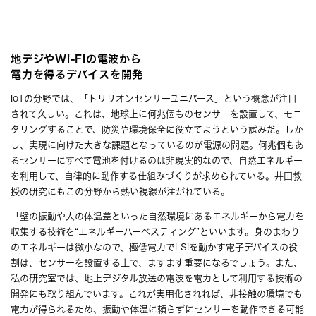
地デジやWi-Fiの電波から
電力を得るデバイスを開発
IoTの分野では、「トリリオンセンサーユニバース」という概念が注目
されて久しい。これは、地球上に何兆個ものセンサーを設置して、モニ
タリングすることで、防災や環境保全に役立てようという試みだ。しか
し、実現に向けた大きな課題となっているのが電源の問題。何兆個もあ
るセンサーにすべて電池を付けるのは非現実的なので、自然エネルギー
を利用して、自律的に動作する仕組みづくりが求められている。井田教
授の研究にもこの分野から熱い視線が注がれている。
「壁の振動や人の体温差といった自然環境にあるエネルギーから電力を
収集する技術を“エネルギーハーベスティング”といいます。身のまわり
のエネルギーは微小なので、極低電力でLSIを動かす電子デバイスの役
割は、センサーを設置する上で、ますます重要になるでしょう。また、
私の研究室では、地上デジタル放送の電波を電力として利用する技術の
開発にも取り組んでいます。これが実用化されれば、非接触の環境でも
電力が得られるため、振動や体温に頼らずにセンサーを動作できる可能