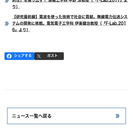
則性」を探り出す！ 情報工学科 中野 淳教授（『F-Lab.2017』よ
り）
【研究最前線】電波を使った技術で社会に貢献。無線電力伝送シス
テムの開発に挑戦。電気電子工学科 伊東健治教授（『F-Lab.201
6』より）
シェアする
ポスト
ニュース一覧へ戻る