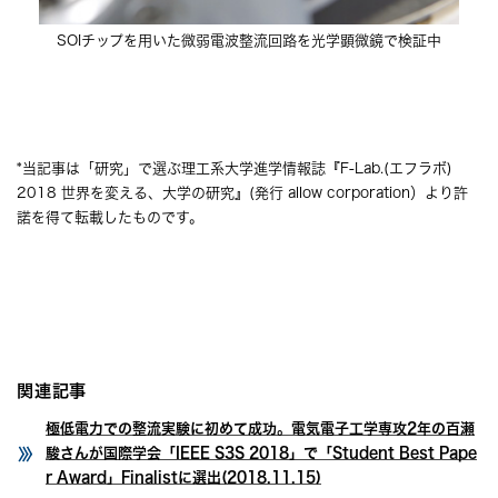
SOIチップを用いた微弱電波整流回路を光学顕微鏡で検証中
*当記事は「研究」で選ぶ理工系大学進学情報誌『F-Lab.(エフラボ)
2018 世界を変える、大学の研究』(発行 allow corporation）より許
諾を得て転載したものです。
関連記事
極低電力での整流実験に初めて成功。電気電子工学専攻2年の百瀬
駿さんが国際学会「IEEE S3S 2018」で「Student Best Pape
r Award」Finalistに選出(2018.11.15)