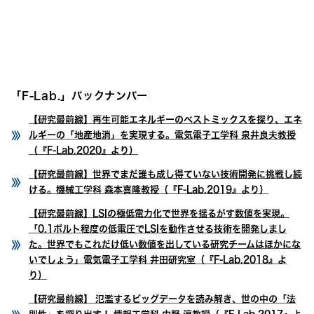
「F-Lab.」バックナンバー
【研究最前線】再生可能エネルギーのベストミックスを探り、エネ
ルギーの「地産地消」を実現する。電気電子工学科 泉井良夫教授
（『F-Lab.2020』より）
【研究最前線】世界でまだ誰も成し得ていない技術開発に挑戦し続
ける。機械工学科 森本喜隆教授（『F-Lab.2019』より）
【研究最前線】LSIの極低電力化で世界を揺るがす数値を実現。
「0.1ボルト程度の低電圧でLSIを動作させる技術を開発しまし
た。世界でもこれだけ低い数値を出している研究チームはほかにな
いでしょう」電気電子工学科 井田研究室（『F-Lab.2018』よ
り）
【研究最前線】 氾濫するビッグデータを読み解き、世の中の「法