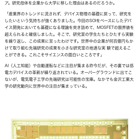
ア。研究母体を企業から大学に移した理由はあるのだろうか。
「産業界のトレンドに流されず、デバイス物理の基礎に戻って、研究を
したいという気持ちが強くありました。今回のSOIをベースにしたデバ
イス開発においても基礎になる理論を突き詰めて、MOSFETの限界値を
超えられると確信しました。そこで、研究室の学生たちとひたすら実験
を繰り返し、この成果に至ったわけです。世界中の企業が何百億円もか
けて取り組む先端研究の成果を小さな研究室の地道な実 験で超えるこ
とができる。これこそサイエンスの面白いところです」
AI（人工知能）や自動運転などに注目が集まる昨今だが、その裏では低
電力デバイスの革新が繰り返されている。オーバーグラウンドに出てこ
ないが、電気電子工学の先端研究は可能性の宝庫。なかでも金沢工業大
学の研究動向に世界中の注目が集まっている。