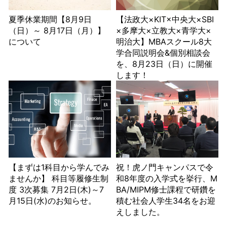
夏季休業期間【8月9日
【法政大×KIT×中央大×SBI
（日）～ 8月17日（月）】
×多摩大×立教大×青学大×
について
明治大】MBAスクール8大
学合同説明会&個別相談会
を、8月23日（日）に開催
します！
【まずは1科目から学んでみ
祝！虎ノ門キャンパスで令
ませんか】 科目等履修生制
和8年度の入学式を挙行、M
度 3次募集 7月2日(木)～7
BA/MIPM修士課程で研鑽を
月15日(水)のお知らせ。
積む社会人学生34名をお迎
えしました。