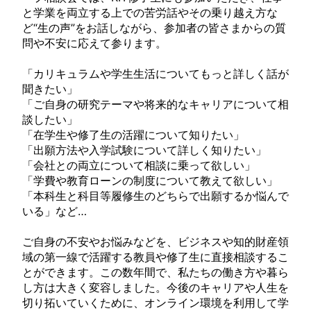
と学業を両立する上での苦労話やその乗り越え方な
ど“生の声”をお話しながら、参加者の皆さまからの質
問や不安に応えて参ります。
「カリキュラムや学生生活についてもっと詳しく話が
聞きたい」
「ご自身の研究テーマや将来的なキャリアについて相
談したい」
「在学生や修了生の活躍について知りたい」
「出願方法や入学試験について詳しく知りたい」
「会社との両立について相談に乗って欲しい」
「学費や教育ローンの制度について教えて欲しい」
「本科生と科目等履修生のどちらで出願するか悩んで
いる」など…
ご自身の不安やお悩みなどを、ビジネスや知的財産領
域の第一線で活躍する教員や修了生に直接相談するこ
とができます。この数年間で、私たちの働き方や暮ら
し方は大きく変容しました。今後のキャリアや人生を
切り拓いていくために、オンライン環境を利用して学