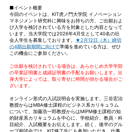
■イベント概要
今回のイベントは、KIT虎ノ門大学院 イノベーション
マネジメント研究科に興味をお持ちの方、ご出願およ
び入学を検討されている方を対象とした内容となって
います。当大学院では2026年4月生として40名の社
会人学生を募集しております。
★2月12日（木）締切
の4期出願期間に向けて
準備を進めている方は、ぜひ
この機会にご参加ください。
ご出願を検討されている場合は、あらかじめ大学学部
の卒業証明書と成績証明書の手配をお願いします。出
身大学によっては、取り寄せに時間が掛かる場合がご
ざいます。
オンライン形式の入試説明会を実施します。三谷宏治
教授からはMBA修士課程のビジネス系カリキュラム
について、加藤浩一郎教授からはMIPM修士課程の知
的財産系カリキュラムを中心に、学校紹介、教員・科
目紹介、入試概要をお伝えします。続く、後半のグル
ープ相談会では、KIT修了生にも参加いただき、仕事