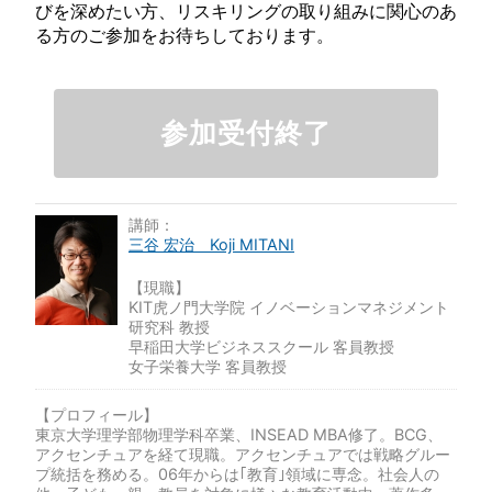
びを深めたい方、リスキリングの取り組みに関心のあ
る方のご参加をお待ちしております。
参加受付終了
講師：
三谷 宏治 Koji MITANI
【現職】
KIT虎ノ門大学院 イノベーションマネジメント
研究科 教授
早稲田大学ビジネススクール 客員教授
女子栄養大学 客員教授
【プロフィール】
東京大学理学部物理学科卒業、INSEAD MBA修了。BCG、
アクセンチュアを経て現職。アクセンチュアでは戦略グルー
プ統括を務める。06年からは｢教育｣領域に専念。社会人の