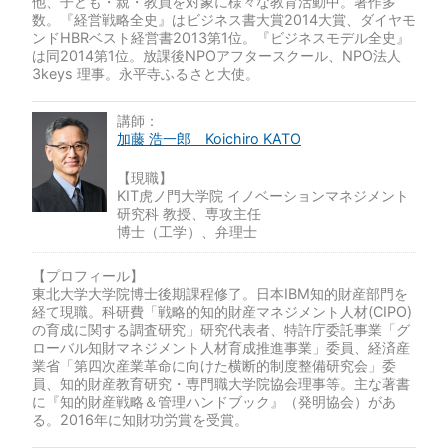
他、子ども・親・教員を対象に様々な教育活動中。著作多
数。『経営戦略全史』はビジネス書大賞2014大賞、ダイヤモ
ンドHBRベスト経営書2013第1位。『ビジネスモデル全史』
は同2014第1位。放課後NPOアフタースクール、NPO法人
3keys 理事。永平寺ふるさと大使。
講師：
加藤 浩一郎 Koichiro KATO
【現職】
KIT虎ノ門大学院 イノベーションマネジメント
研究科 教授、専攻主任
博士（工学）、弁理士
【プロフィール】
東北大学大学院博士後期課程修了。日本IBM知的財産部門を
経て現職。科研費「戦略的知的財産マネジメント人材(CIPO)
の育成に関する調査研究」研究代表者、特許庁委託事業「グ
ローバル知財マネジメント人材育成推進事業」委員、経済産
業省「第四次産業革命に向けた横断的制度整備研究会」委
員、知的財産教育研究・専門職大学院協会理事等。主な著書
に『知的財産戦略＆管理ハンドブック』（発明協会）があ
る。2016年に知財功労賞を受賞。