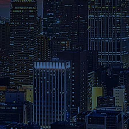
さらには教員のメッセージ等を
ご覧ください。
募集要項
本学へのご出願を検討されてい
る方は、お早めに出願期間・試
験日程・提出書類・納入金など
の詳細をご確認ください。
資料請求
2026年度パンフレット配布開
始！カリキュラム全体、各科目
詳細、院生プロフィールについ