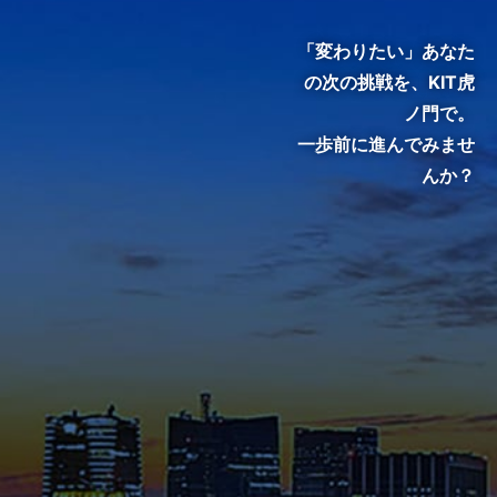
門で、変わる。』
「変わりたい」あなた
の次の挑戦を、
KIT虎
ノ門で。
一歩前に進んでみませ
んか？
KIT院生・修了生のインタビュ
ーをご覧いただき、クラスの雰
囲気やキャンパスの熱気を感じ
てください。
メディア掲載・特集ページ
これまでに様々なメディアで紹
介された在学生や修了生の声、