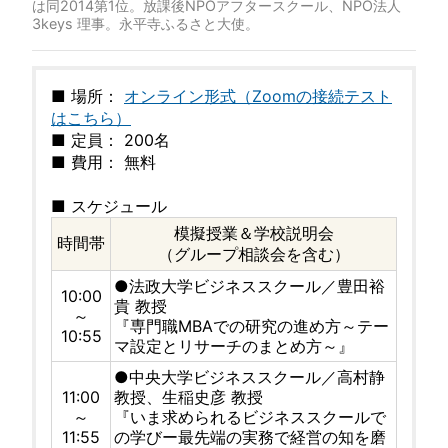
は同2014第1位。放課後NPOアフタースクール、NPO法人
3keys 理事。永平寺ふるさと大使。
■ 場所：
オンライン形式（Zoomの接続テスト
はこちら）
■ 定員： 200名
■ 費用： 無料
■ スケジュール
模擬授業＆学校説明会
時間帯
（グループ相談会を含む）
●法政大学ビジネススクール／豊田裕
10:00
貴 教授
～
『専門職MBAでの研究の進め方～テー
10:55
マ設定とリサーチのまとめ方～』
●中央大学ビジネススクール／高村静
11:00
教授、生稲史彦 教授
～
『いま求められるビジネススクールで
11:55
の学びー最先端の実務で経営の知を磨