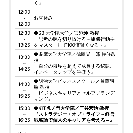
く』
12:00
～
お昼休み
12:30
12:30
●SBI大学院大学／宮迫純 教授
～
『思考の罠を切り抜ける～組織行動学
13:25
をマスターして100倍賢くなる～』
●多摩大学大学院／徳岡晃一郎 特任教
13:30
授
～
『自分の限界を超えて成長する秘訣、
14:25
イノベータシップを学ぼう』
●明治大学ビジネススクール／首藤明
14:30
敏 教授
～
『ビジネスキャリアとセルフブランデ
15:25
ィング』
15:30
●KIT虎ノ門大学院／三谷宏治 教授
～
『ストラテジー・オブ・ライフ～経営
16:25
戦略論で個人のキャリアを考える～』