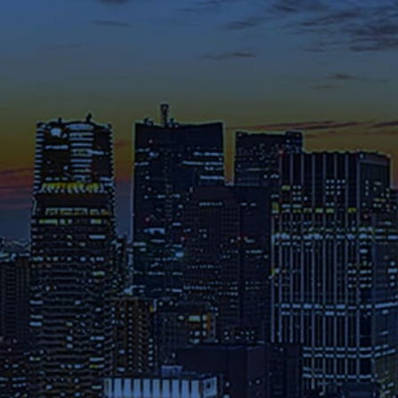
てください。
メディア掲載・特集ページ
これまでに様々なメディアで紹
介された在学生や修了生の声、
さらには教員のメッセージ等を
ご覧ください。
募集要項
本学へのご出願を検討されてい
る方は、お早めに出願期間・試
験日程・提出書類・納入金など