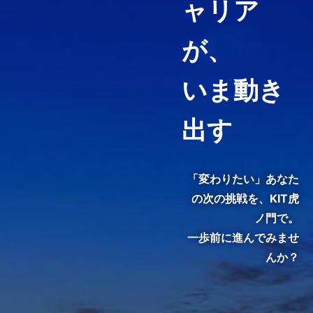
ャリア
経営コンサルティング、ファイ
ナンス・アカウンティング、知
が、
財マネジメントなど必要として
いる力や、高めたい専門分野を
いま動き
ピンポイントで履修することが
できる「科目等履修生制度」を
用意しています。
出す
3分でわかる紹介動画『虎ノ
門で、変わる。』
「変わりたい」あなた
の次の挑戦を、
KIT虎
ノ門で。
一歩前に進んでみませ
んか？
KIT院生・修了生のインタビュ
ーをご覧いただき、クラスの雰
囲気やキャンパスの熱気を感じ