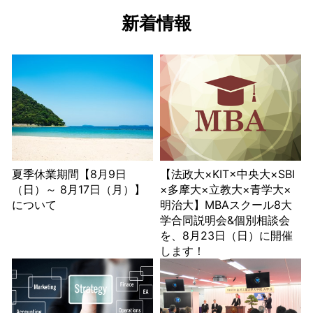
新着情報
夏季休業期間【8月9日
【法政大×KIT×中央大×SBI
（日）～ 8月17日（月）】
×多摩大×立教大×青学大×
について
明治大】MBAスクール8大
学合同説明会&個別相談会
を、8月23日（日）に開催
します！