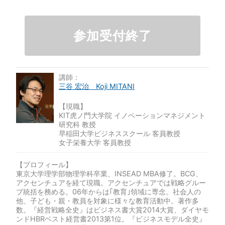
参加受付終了
講師：
三谷 宏治 Koji MITANI
【現職】
KIT虎ノ門大学院 イノベーションマネジメント
研究科 教授
早稲田大学ビジネススクール 客員教授
女子栄養大学 客員教授
【プロフィール】
東京大学理学部物理学科卒業、INSEAD MBA修了。BCG、
アクセンチュアを経て現職。アクセンチュアでは戦略グルー
プ統括を務める。06年からは｢教育｣領域に専念。社会人の
他、子ども・親・教員を対象に様々な教育活動中。著作多
数。『経営戦略全史』はビジネス書大賞2014大賞、ダイヤモ
ンドHBRベスト経営書2013第1位。『ビジネスモデル全史』