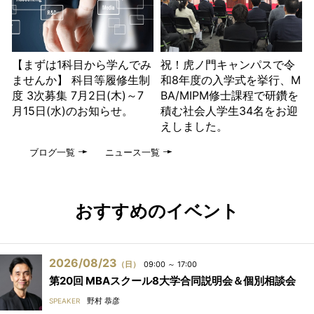
【まずは1科目から学んでみ
祝！虎ノ門キャンパスで令
ませんか】 科目等履修生制
和8年度の入学式を挙行、M
度 3次募集 7月2日(木)～7
BA/MIPM修士課程で研鑽を
月15日(水)のお知らせ。
積む社会人学生34名をお迎
えしました。
ブログ一覧
ニュース一覧
おすすめのイベント
2026/08/23
（日）
09:00 ～ 17:00
第20回 MBAスクール8大学合同説明会＆個別相談会
野村 恭彦
SPEAKER