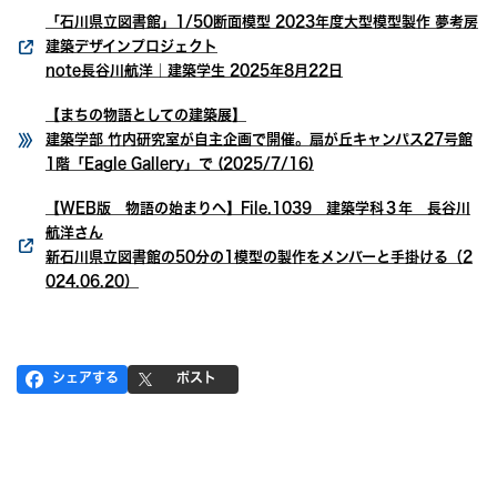
「石川県立図書館」1/50断面模型 2023年度大型模型製作 夢考房
建築デザインプロジェクト
note長谷川航洋｜建築学生 2025年8月22日
【まちの物語としての建築展】
建築学部 竹内研究室が自主企画で開催。扇が丘キャンパス27号館
1階「Eagle Gallery」で (2025/7/16)
【WEB版 物語の始まりへ】File.1039 建築学科３年 長谷川
航洋さん
新石川県立図書館の50分の1模型の製作をメンバーと手掛ける（2
024.06.20）
シェアする
ポスト