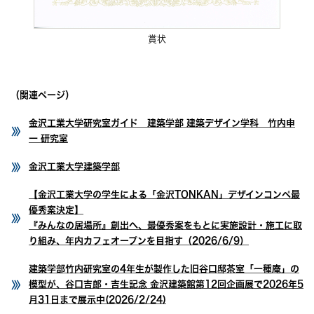
賞状
（関連ページ）
金沢工業大学研究室ガイド 建築学部 建築デザイン学科 竹内申
一 研究室
金沢工業大学建築学部
【金沢工業大学の学生による「金沢TONKAN」デザインコンペ最
優秀案決定】
『みんなの居場所』創出へ、最優秀案をもとに実施設計・施工に取
り組み、年内カフェオープンを目指す（2026/6/9）
建築学部竹内研究室の4年生が製作した旧谷口邸茶室「一種庵」の
模型が、谷口吉郎・吉生記念 金沢建築館第12回企画展で2026年5
月31日まで展示中(2026/2/24)