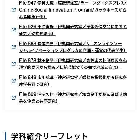
File.947 伊賀丈流（渡邊研究室/ラーニングエクスプレス/
Online Social Innovation Program/ガッツポーズから
みる印象評価）
File.926 平澤直哉（伊丸岡研究室／身体近傍空間に関する
研究／硬式野球部）
File.888 長尾光喜（伊丸岡研究室／KITオンラインソー
シャルイノベーションプログラムの企画・運営の代表学生）
File.878 林田脩平（伊丸岡研究室／高齢者の転倒原因を心
理学的要因から探る／伝統芸能でくの舞で地域と交流）
File.849 市川航暉（神宮研究室／感動を指数化する研究を
産学共同で研究）
File.809 沖沙矢佳（神宮研究室／知育菓子が脳に及ぼす効
果を企業と共同研究）
学科紹介リーフレット