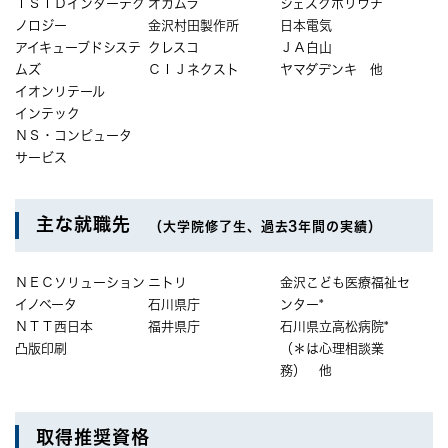
ＩＳＩＤインターテク
オカムラ
ジェスクホリウチ
ノロジー
金沢村田製作所
日本電気
アイキューブドシステ
クレスコ
ＪＡ白山
ムズ
ＣＩＪネクスト
ヤマダデンキ 他
イオンリテール
インテック
ＮＳ・コンピュータ
サービス
主な就職先
（大学院修了生、過去3年間の実績）
ＮＥＣソリューション
ニトリ
金沢こども医療福祉セ
イノベータ
石川県庁
ンター*
ＮＴＴ西日本
福井県庁
石川県立高松病院*
凸版印刷
（＊は心理相談業
務） 他
取得推奨資格