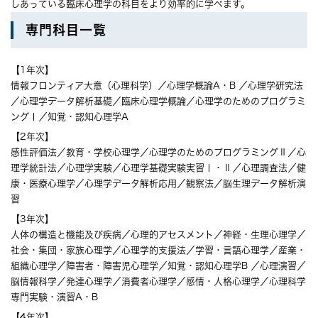
しあっている臨床心理学の科目をより効率的に学べます。
専門科目一覧
【1年次】
情報フロンティア大意（心理科学）／心理学概論A・B ／心理学研究法
／心理学データ解析基礎／臨床心理学概論／心理学のためのプログラミ
ングⅠ／知覚・認知心理学A
【2年次】
感性評価法／教育・学校心理学／心理学のためのプログラミングⅡ／心
理学統計法／心理学実験／心理学基礎実験実習Ⅰ・Ⅱ／心理調査法／健
康・医療心理学／心理学データ解析応用／観察法／脳生理データ解析演
習
【3年次】
人体の構造と機能及び疾病／心理的アセスメント／神経・生理心理学／
社会・集団・家族心理学／心理学的支援法／学習・言語心理学／産業・
組織心理学／障害者・障害児心理学／知覚・認知心理学B ／心理演習／
脳情報科学／発達心理学／消費者心理学／感情・人格心理学／心理科学
専門実験・演習A・B
【4年次】