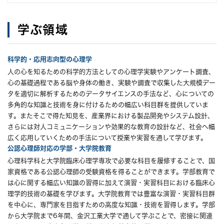
学ぶ領域
科学的・応用志向型の心理学
人の心を知るための科学的方法としての心理学実験やアンケート調査、
心の基礎過程である脳や身体の働き、実験や調査で収集した大規模デー
タを適切に解析するためのデータサイエンスの手法など、心についての
多角的な知識と技術を身に付けるための幅広い科目群を提供していま
す。またそこで得た知見を、産業界における製品開発やシステム設計、
さらには対人コミュニケーションや効果的な教育の設計など、社会へ幅
広く応用していくための手法について授業や実習を通して学びます。
公認心理師対応の学部・大学院教育
心理科学科と大学院臨床心理学専攻で必要な科目を履修することで、国
家資格である公認心理師の受験資格を得ることができます。学部教育で
は心に関する幅広い知識の習得に加えて演習・実習科目における臨床心
理学的技術の基礎を学びます。大学院教育では豊富な演習・実習科目群
を中心に、専門家を目指すための高度な知識・技術を習得します。学部
から大学院まで6年間、金沢工業大学で通して学ぶことで、密接に関連