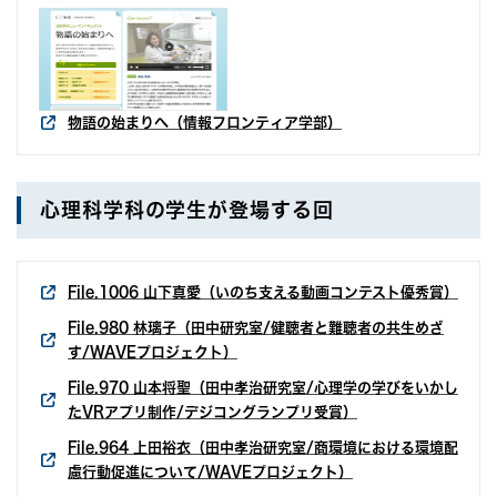
物語の始まりへ（情報フロンティア学部）
心理科学科の学生が登場する回
File.1006 山下真愛（いのち支える動画コンテスト優秀賞）
File.980 林璃子（田中研究室/健聴者と難聴者の共生めざ
す/WAVEプロジェクト）
File.970 山本将聖（田中孝治研究室/心理学の学びをいかし
たVRアプリ制作/デジコングランプリ受賞）
File.964 上田裕衣（田中孝治研究室/商環境における環境配
慮行動促進について/WAVEプロジェクト）