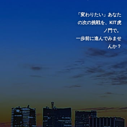
門で、変わる。』
「変わりたい」あなた
の次の挑戦を、
KIT虎
ノ門で。
一歩前に進んでみませ
んか？
KIT院生・修了生のインタビュ
ーをご覧いただき、クラスの雰
囲気やキャンパスの熱気を感じ
てください。
メディア掲載・特集ページ
これまでに様々なメディアで紹
介された在学生や修了生の声、