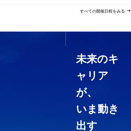
すべての開催日程をみる
いま必要なスキルを1科目か
ら履修する
未来のキ
ャリア
経営コンサルティング、ファイ
ナンス・アカウンティング、知
が、
財マネジメントなど必要として
いる力や、高めたい専門分野を
いま動き
ピンポイントで履修することが
できる「科目等履修生制度」を
用意しています。
出す
3分でわかる紹介動画『虎ノ