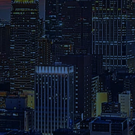
さらには教員のメッセージ等を
ご覧ください。
募集要項
本学へのご出願を検討されてい
る方は、お早めに出願期間・試
験日程・提出書類・納入金など
の詳細をご確認ください。
資料請求
2026年度パンフレット配布開
始！カリキュラム全体、各科目