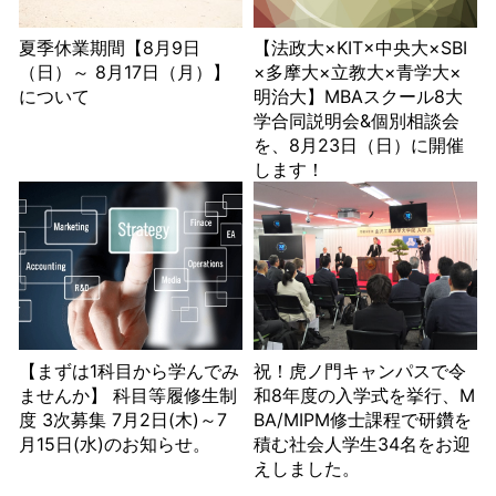
夏季休業期間【8月9日
【法政大×KIT×中央大×SBI
（日）～ 8月17日（月）】
×多摩大×立教大×青学大×
について
明治大】MBAスクール8大
学合同説明会&個別相談会
を、8月23日（日）に開催
します！
【まずは1科目から学んでみ
祝！虎ノ門キャンパスで令
ませんか】 科目等履修生制
和8年度の入学式を挙行、M
度 3次募集 7月2日(木)～7
BA/MIPM修士課程で研鑽を
月15日(水)のお知らせ。
積む社会人学生34名をお迎
えしました。