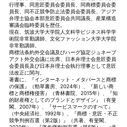
行理事、同意匠委員会委員長、同商標委員会委
員長、同不正競争防止法委員会委員長、アジア
弁理士協会本部意匠委員会共同議長、産業構造
審議会臨時委員を歴任。
現在、筑波大学大学院人文科学ビジネス科学学
術院非常勤講師、文化ファッション大学大学院
非常勤講師。
商標法条約外交会議及びハーグ協定ジュネーブ
アクト外交会議に出席、日本弁理士会意匠委員
会委員長及び日本弁理士会執行理事として意匠
法改正に関与。
著書に、『インターネット・メタバースと商標
の保護』（勁草書房、2024年）、『新しい商
標と商標権侵害』（青林書院、2015年）、『知
的財産権としてのブランドとデザイン』（有斐
閣、2007年）、『サービスマークのすべて』
（中央経済社、1992年）、『商標・意匠・不正
競争判例百選（第2版）』（共著、有斐閣、