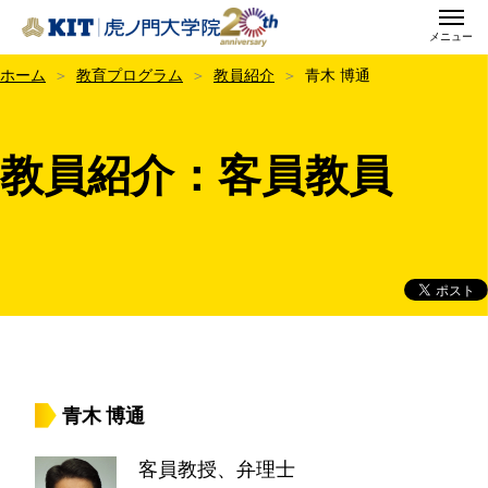
メニュー
KIT虎ノ門大学院
ホーム
教育プログラム
教員紹介
青木 博通
教員紹介：客員教員
青木 博通
客員教授、弁理士