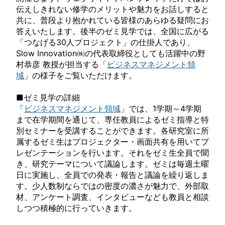
伝えしきれない修学のメリットや魅力をお話しすると
共に、普段より抱かれている皆様のあらゆる疑問にお
答えいたします。後半のゼミ見学では、全国に広がる
「つなげる30人プロジェクト」の仕掛人であり、
Slow Innovation㈱の代表取締役としても活躍中の野
村恭彦 教授が担当する「
ビジネスマネジメント領
域
」の様子をご覧いただけます。
■ゼミ見学の詳細
「
ビジネスマネジメント領域
」では、1学期～4学期
まで在学期間を通じて、専任教員によるゼミ指導と特
別セミナーを受講することができます。各研究室に所
属するゼミ生はプロジェクター・画面共有を用いてプ
レゼンテーションを行います。それをゼミ生全員で聞
き、研究テーマについて議論します。ゼミは毎週土曜
日に実施し、全員での発表・報告と議論を繰り返しま
す。少人数制ならではの密度の濃さが魅力で、外部取
材、アンケート調査、インタビューなども教員と相談
しつつ積極的に行っていきます。