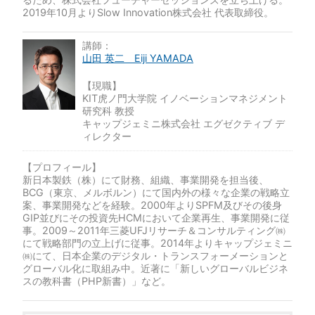
2019年10月よりSlow Innovation株式会社 代表取締役。
講師：
山田 英二 Eiji YAMADA
【現職】
KIT虎ノ門大学院 イノベーションマネジメント
研究科 教授
キャップジェミニ株式会社 エグゼクティブ デ
ィレクター
【プロフィール】
新日本製鉄（株）にて財務、組織、事業開発を担当後、
BCG（東京、メルボルン）にて国内外の様々な企業の戦略立
案、事業開発などを経験。2000年よりSPFM及びその後身
GIP並びにその投資先HCMにおいて企業再生、事業開発に従
事。2009～2011年三菱UFJリサーチ＆コンサルティング㈱
にて戦略部門の立上げに従事。2014年よりキャップジェミニ
㈱にて、日本企業のデジタル・トランスフォーメーションと
グローバル化に取組み中。近著に「新しいグローバルビジネ
スの教科書（PHP新書）」など。