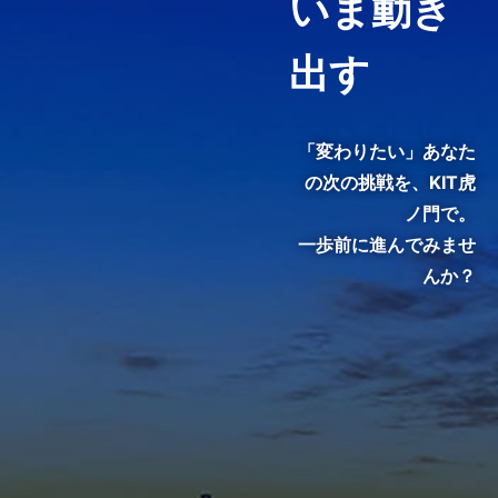
いま動き
ピンポイントで履修することが
できる「科目等履修生制度」を
用意しています。
出す
3分でわかる紹介動画『虎ノ
門で、変わる。』
「変わりたい」あなた
の次の挑戦を、
KIT虎
ノ門で。
一歩前に進んでみませ
んか？
KIT院生・修了生のインタビュ
ーをご覧いただき、クラスの雰
囲気やキャンパスの熱気を感じ
てください。
メディア掲載・特集ページ