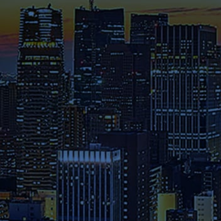
これまでに様々なメディアで紹
介された在学生や修了生の声、
さらには教員のメッセージ等を
ご覧ください。
募集要項
本学へのご出願を検討されてい
る方は、お早めに出願期間・試
験日程・提出書類・納入金など
の詳細をご確認ください。
資料請求