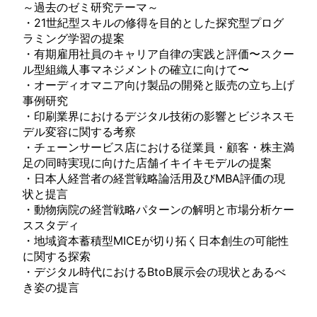
～過去のゼミ研究テーマ～
・21世紀型スキルの修得を目的とした探究型プログ
ラミング学習の提案
・有期雇用社員のキャリア自律の実践と評価〜スクー
ル型組織人事マネジメントの確立に向けて〜
・オーディオマニア向け製品の開発と販売の立ち上げ
事例研究
・印刷業界におけるデジタル技術の影響とビジネスモ
デル変容に関する考察
・チェーンサービス店における従業員・顧客・株主満
足の同時実現に向けた店舗イキイキモデルの提案
・日本人経営者の経営戦略論活用及びMBA評価の現
状と提言
・動物病院の経営戦略パターンの解明と市場分析ケー
ススタディ
・地域資本蓄積型MICEが切り拓く日本創生の可能性
に関する探索
・デジタル時代におけるBtoB展示会の現状とあるべ
き姿の提言