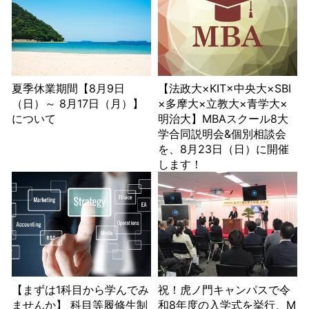
夏季休業期間【8月9日
【法政大×KIT×中央大×SBI
（日）～ 8月17日（月）】
×多摩大×立教大×青学大×
について
明治大】MBAスクール8大
学合同説明会&個別相談会
を、8月23日（日）に開催
します！
【まずは1科目から学んでみ
祝！虎ノ門キャンパスで令
ませんか】 科目等履修生制
和8年度の入学式を挙行、M