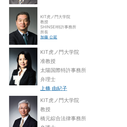
KIT虎ノ門大学院
教授
SHINSEI特許事務所
所長
加藤 公延
KIT虎ノ門大学院
准教授
太陽国際特許事務所
弁理士
上條 由紀子
KIT虎ノ門大学院
教授
橋元綜合法律事務所