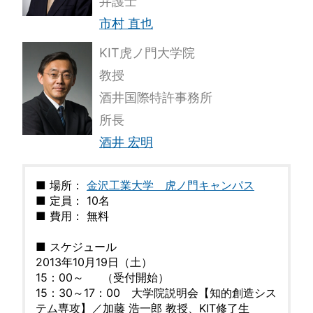
弁護士
市村 直也
KIT虎ノ門大学院
教授
酒井国際特許事務所
所長
酒井 宏明
■ 場所：
金沢工業大学 虎ノ門キャンパス
■ 定員： 10名
■ 費用： 無料
■ スケジュール
2013年10月19日（土）
15：00～ （受付開始）
15：30～17：00 大学院説明会【知的創造シス
テム専攻】／加藤 浩一郎 教授、KIT修了生