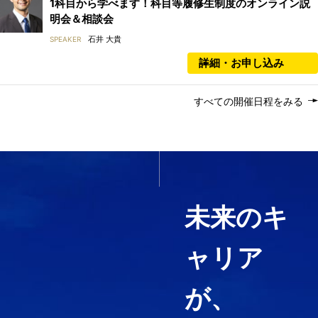
1科目から学べます！科目等履修生制度のオンライン説
明会＆相談会
石井 大貴
SPEAKER
詳細・お申し込み
すべての開催日程をみる
いま必要なスキルを1科目か
ら履修する
未来のキ
ャリア
経営コンサルティング、ファイ
ナンス・アカウンティング、知
が、
財マネジメントなど必要として
いる力や、高めたい専門分野を