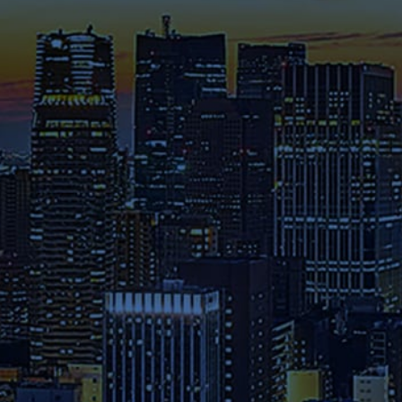
これまでに様々なメディアで紹
介された在学生や修了生の声、
さらには教員のメッセージ等を
ご覧ください。
募集要項
本学へのご出願を検討されてい
る方は、お早めに出願期間・試
験日程・提出書類・納入金など
の詳細をご確認ください。
資料請求