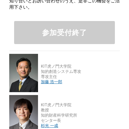
知り合いとお誘い合わせのうえ、是非この機会をご活
用下さい。
参加受付終了
KIT虎ノ門大学院
知的創造システム専攻
専攻主任
加藤 浩一郎
KIT虎ノ門大学院
教授
知的財産科学研究所
センター長
杉光 一成