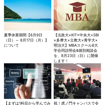
夏季休業期間【8月9日
【法政大×KIT×中央大×SBI
（日）～ 8月17日（月）】
×多摩大×立教大×青学大×
について
明治大】MBAスクール8大
学合同説明会&個別相談会
を、8月23日（日）に開催
します！
【まずは1科目から学んでみ
祝！虎ノ門キャンパスで令