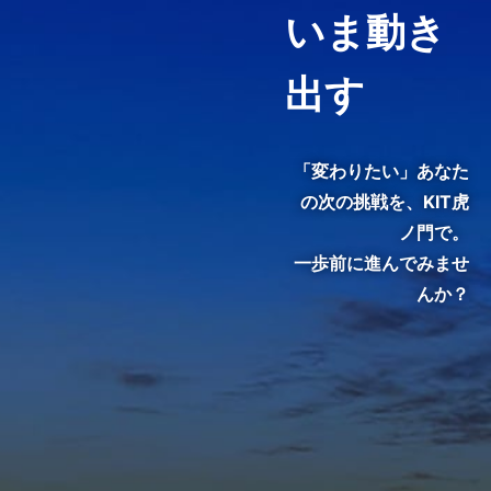
いま動き
ピンポイントで履修することが
できる「科目等履修生制度」を
用意しています。
出す
3分でわかる紹介動画『虎ノ
門で、変わる。』
「変わりたい」あなた
の次の挑戦を、
KIT虎
ノ門で。
一歩前に進んでみませ
んか？
KIT院生・修了生のインタビュ
ーをご覧いただき、クラスの雰
囲気やキャンパスの熱気を感じ
てください。
メディア掲載・特集ページ