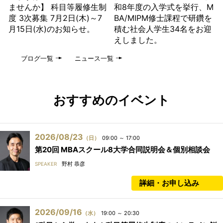
ませんか】 科目等履修生制
和8年度の入学式を挙行、M
度 3次募集 7月2日(木)～7
BA/MIPM修士課程で研鑽を
月15日(水)のお知らせ。
積む社会人学生34名をお迎
えしました。
ブログ一覧
ニュース一覧
おすすめのイベント
2026/08/23
（日）
09:00 ～ 17:00
第20回 MBAスクール8大学合同説明会＆個別相談会
野村 恭彦
SPEAKER
詳細・お申し込み
2026/09/16
（水）
19:00 ～ 20:30