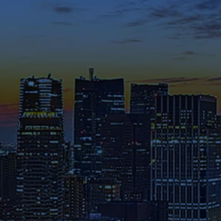
囲気やキャンパスの熱気を感じ
てください。
メディア掲載・特集ページ
これまでに様々なメディアで紹
介された在学生や修了生の声、
さらには教員のメッセージ等を
ご覧ください。
募集要項
本学へのご出願を検討されてい
る方は、お早めに出願期間・試