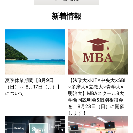
新着情報
夏季休業期間【8月9日
【法政大×KIT×中央大×SBI
（日）～ 8月17日（月）】
×多摩大×立教大×青学大×
について
明治大】MBAスクール8大
学合同説明会&個別相談会
を、8月23日（日）に開催
します！