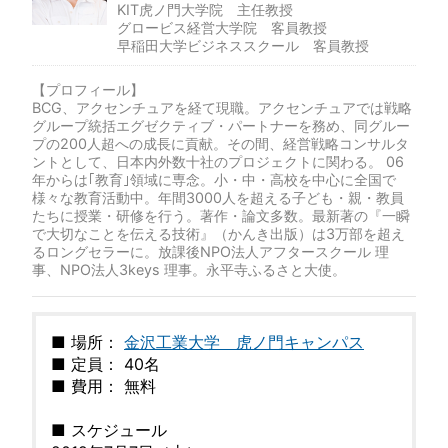
KIT虎ノ門大学院 主任教授
グロービス経営大学院 客員教授
早稲田大学ビジネススクール 客員教授
【プロフィール】
BCG、アクセンチュアを経て現職。アクセンチュアでは戦略
グループ統括エグゼクティブ・パートナーを務め、同グルー
プの200人超への成長に貢献。その間、経営戦略コンサルタ
ントとして、日本内外数十社のプロジェクトに関わる。 06
年からは｢教育｣領域に専念。小・中・高校を中心に全国で
様々な教育活動中。年間3000人を超える子ども・親・教員
たちに授業・研修を行う。著作・論文多数。最新著の『一瞬
で大切なことを伝える技術』（かんき出版）は3万部を超え
るロングセラーに。放課後NPO法人アフタースクール 理
事、NPO法人3keys 理事。永平寺ふるさと大使。
■ 場所：
金沢工業大学 虎ノ門キャンパス
■ 定員： 40名
■ 費用： 無料
■ スケジュール