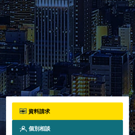
験日程・提出書類・納入金など
の詳細をご確認ください。
資料請求
2026年度パンフレット配布開
始！カリキュラム全体、各科目
詳細、院生プロフィールについ
て、詳しく知りたい方は資料請
求フォームからお申込みくださ
い。
資料請求
個別相談