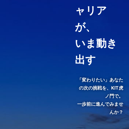
ャリア
経営コンサルティング、ファイ
ナンス・アカウンティング、知
が、
財マネジメントなど必要として
いる力や、高めたい専門分野を
いま動き
ピンポイントで履修することが
できる「科目等履修生制度」を
用意しています。
出す
3分でわかる紹介動画『虎ノ
門で、変わる。』
「変わりたい」あなた
の次の挑戦を、
KIT虎
ノ門で。
一歩前に進んでみませ
んか？
KIT院生・修了生のインタビュ
ーをご覧いただき、クラスの雰