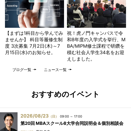
【まずは1科目から学んでみ
祝！虎ノ門キャンパスで令
ませんか】 科目等履修生制
和8年度の入学式を挙行、M
度 3次募集 7月2日(木)～7
BA/MIPM修士課程で研鑽を
月15日(水)のお知らせ。
積む社会人学生34名をお迎
えしました。
ブログ一覧
ニュース一覧
おすすめのイベント
2026/08/23
（日）
09:00 ～ 17:00
第20回 MBAスクール8大学合同説明会＆個別相談会