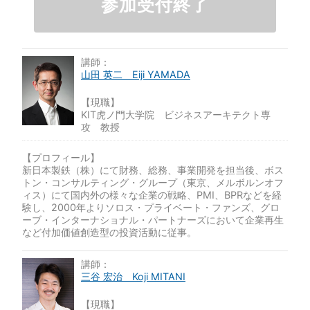
参加受付終了
講師：
山田 英二 Eiji YAMADA
【現職】
KIT虎ノ門大学院 ビジネスアーキテクト専
攻 教授
【プロフィール】
新日本製鉄（株）にて財務、総務、事業開発を担当後、ボス
トン・コンサルティング・グループ（東京、メルボルンオフ
ィス）にて国内外の様々な企業の戦略、PMI、BPRなどを経
験し、2000年よりソロス・プライベート・ファンズ、グロ
ーブ・インターナショナル・パートナーズにおいて企業再生
など付加価値創造型の投資活動に従事。
講師：
三谷 宏治 Koji MITANI
【現職】