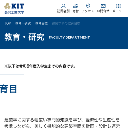
訪問者別
寄付
アクセス
お問合せ
メニュー
TOP
教育・研究
教育目標
建築学科の教育目標
教育・研究
FACULTY DEPARTMENT
※以下は令和6年度入学生までの内容です。
育目
建築学に関する幅広い専門的知識を学び、経済性や生産性を
考慮しながら、美しく機能的な建築空間を計画・設計し運営