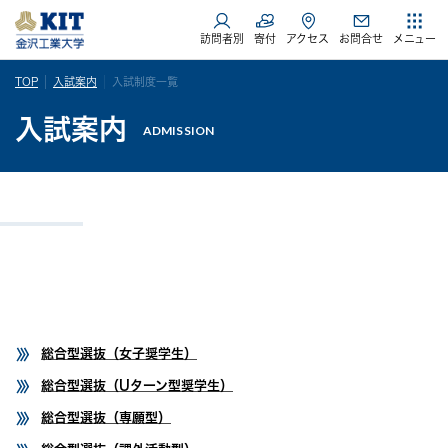
訪問者別
寄付
アクセス
お問合せ
メニュー
TOP
入試案内
入試制度一覧
入試案内
ADMISSION
総合型選抜（女子奨学生）
総合型選抜（Uターン型奨学生）
総合型選抜（専願型）