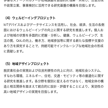
多様なステークホルダーが地域課題を直感的に理解・共有し、合意形成
や政策立案、事業検討に活用できる研究基盤の構築を目指します。
（4）ウェルビーイングプロジェクト
IoTデバイスおよびデータサイエンスを活用し、社会、経済、生活の各側
面におけるウェルビーイングの向上に関する研究を推進します。個人お
よび地域の状態を多面的に把握・分析し、健康、ウェルビーイング、生
活の質、QoLの向上、働き方、地域参加等に関する新たな指標や支援の
あり方を探究することで、持続可能でインクルーシブな地域社会の形成
に貢献します。
（5）地域デザインプロジェクト
脱炭素社会の実現および住民利便性の向上に向け、地域社会システム、
すなわち環境、エネルギー、住宅、交通・モビリティ等の最適化に関す
る研究を推進します。各分野を個別に捉えるのではなく、地域全体の構
造と相互関係を踏まえて統合的に設計・評価することにより、実効性の
高い地域デザインの実現を目指します。