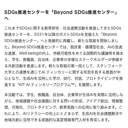
SDGs推進センターを「Beyond SDGs推進センター」
へ
これまでSDGsに関する教育研究・社会連携活動を推進してきたSDGs
推進センターを、2031年以降のポストSDGsを見据えた「Beyond
SDGs推進センター」へと発展的に再編し、新たな取組を開始しまし
た。Beyond SDGs推進センターでは、脱炭素・循環型社会、AIの急速
な進展、Well-beingの向上、持続可能性をめぐる国際的な議論等を踏ま
え、学生、教職員、自治体、企業等の多様なステークホルダーが参画す
る共創活動を推進します。新たな取組の第一段として、スタンフォード
大学との連携を通じてAI ティンカリーに関する知見を有する教員が中
心となり、生成AIを活用した学び、試行、対話、プロトタイピングを推
進する「KIT AI ティンカリープログラム™」を展開します。
本活動では、学生、教職員、自治体、企業等が生成AIを実際に活用しな
がら、地域課題や社会課題に対する問いの形成、アイデア創出、情報整
理、可視化、プロトタイピング、教育実践への応用に取り組みます。こ
れにより、AIリテラシーの向上にとどまらず、生成AIを社会課題解決や
地域共創に活用できる実践的な高度情報専門人材を育成します。