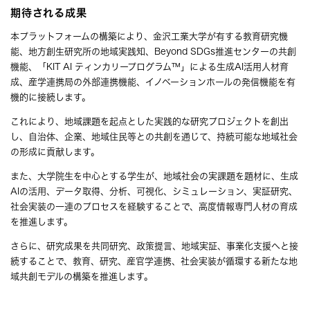
期待される成果
本プラットフォームの構築により、金沢工業大学が有する教育研究機
能、地方創生研究所の地域実践知、Beyond SDGs推進センターの共創
機能、「KIT AI ティンカリープログラム™」による生成AI活用人材育
成、産学連携局の外部連携機能、イノベーションホールの発信機能を有
機的に接続します。
これにより、地域課題を起点とした実践的な研究プロジェクトを創出
し、自治体、企業、地域住民等との共創を通じて、持続可能な地域社会
の形成に貢献します。
また、大学院生を中心とする学生が、地域社会の実課題を題材に、生成
AIの活用、データ取得、分析、可視化、シミュレーション、実証研究、
社会実装の一連のプロセスを経験することで、高度情報専門人材の育成
を推進します。
さらに、研究成果を共同研究、政策提言、地域実証、事業化支援へと接
続することで、教育、研究、産官学連携、社会実装が循環する新たな地
域共創モデルの構築を推進します。