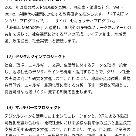
2031年以降のポストSDGsを見据え、脱炭素・循環型社会、Well-
being、AI時代の課題に対応する教育研究を推進します。「KIT AIティ
ンカリープログラム™」、「サイバーセキュリティプログラム」、
「SMILE Method™」と連動し、国内外の多様なステークホルダーとの
共創を通じて、社会課題に対する問いの形成、アイデア創出、地域実
証、政策提言、社会実装へと接続します。
（2）デジタルツインプロジェクト
社会、環境、エネルギー、交通、生活等に関するデータを取得・統合
し、地域社会のデジタルツインを構築・活用することで、グリーン社会
の実現に向けた研究を推進します。これにより、地域の資源循環、環境
負荷低減、エネルギー最適化等に関する分析・予測・評価を可能とし、
持続可能な地域づくりに資する知見を創出します。
（3）マルチバースプロジェクト
デジタルツインを活用した未来シミュレーションと、XRによる体験型
可視化を組み合わせ、地域社会における多様な将来像の提示と意思決定
支援に関する研究を推進します。これにより、住民、自治体、企業等の