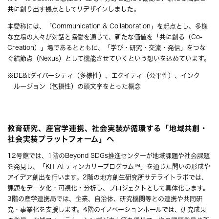
共に創り出す拠点としてリデザインしました。
本愛称には、「Communication & Collaboration」を起点とし、多様
な立場の人々が対話と協働を通じて、新たな価値を「共に創る（Co-
Creation）」場であるとともに、「学び・研究・交流・発信」をつな
ぐ結節点（Nexus）として機能させていくという想いを込めています。
※DE&I:ダイバーシティ（多様性）、エクイティ（公平性）、インク
ルージョン（包摂性）の頭文字をとった概念
教育研究、産官学連携、社会実装が循環する「地域共創・
社会実装プラットフォーム」へ
12号館では、1階のBeyond SDGs推進センターが地域課題や社会課題
を発見し、「KIT AI ティンカリープログラム™」を通じた問いの形成や
アイデア創出を行います。2階の地方創生研究所サテライトラボでは、
課題をデータ化・可視化・分析し、プロジェクトとして具体化します。
3階の産学連携局では、企業、自治体、研究機関等との連携や共同研
究・事業化を支援します。4階のイノベーションホールでは、研究成果