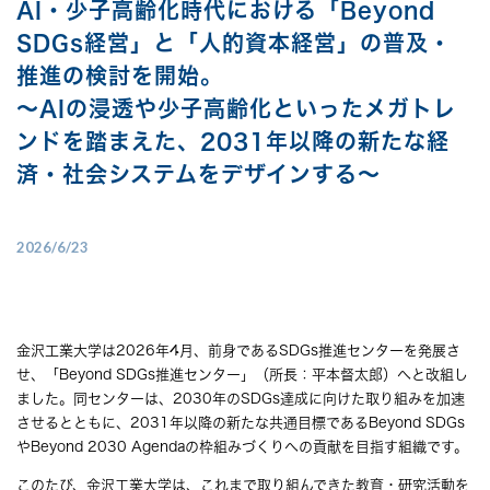
AI・少子高齢化時代における「Beyond
SDGs経営」と「人的資本経営」の普及・
推進の検討を開始。
～AIの浸透や少子高齢化といったメガトレ
ンドを踏まえた、2031年以降の新たな経
済・社会システムをデザインする～
2026/6/23
金沢工業大学は2026年4月、前身であるSDGs推進センターを発展さ
せ、「Beyond SDGs推進センター」（所長：平本督太郎）へと改組し
ました。同センターは、2030年のSDGs達成に向けた取り組みを加速
させるとともに、2031年以降の新たな共通目標であるBeyond SDGs
やBeyond 2030 Agendaの枠組みづくりへの貢献を目指す組織です。
このたび、金沢工業大学は、これまで取り組んできた教育・研究活動を