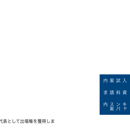
入試案内
資料請求
内
キ
ャ
ン
パ
ス
案
代表として出場権を獲得しま