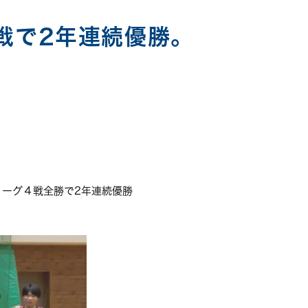
戦で2年連続優勝。
出
リーグ４戦全勝で2年連続優勝