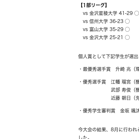
【1部リーグ】
vs 金沢星稜大学 41-29 ◯
vs 信州大学 36-23 ◯
vs 富山大学 35-29 ◯
vs 金沢大学 25-21 ◯
個人賞として下記学生が選出
・最優秀選手賞 升崎 兆（
・優秀選手賞 江幡 瑠宮（
武部 寿俊（
近藤 朝日（
・優秀学生審判賞 金坂 颯
今大会の結果、8月に行われ
した。