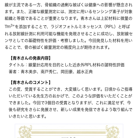
線が主流である一方、骨組織の過剰な被ばくは健康への影響が懸念され
ます。また、正確な線量測定には、測定に用いるセンシング素子が対象
組織と等価であることが重要となります。青木さんは上記材料に微量の
3+
Tm
を添加することで、ラジオフォトルミネッセンス（RPL）と呼ば
れる放射線計測に利用可能な機能を発現させることに成功し、放射線セ
ンサとしての基礎特性を評価・考察しました。今回発見した材料を用い
ることで、骨の被ばく線量測定の精度向上が期待されます。
【青木さんの発表内容】
タイトル：線量計応用を目的とした近赤外RPL材料の諸特性評価
著者：青木美歩、南戸秀仁、岡田豪、越水正典
【青木さんのコメント】
この度、受賞することができ、大変嬉しく思います。日頃からご指導
いただいている先生方のおかげで、このような評価をいただくことが
できました。今回で3個目の受賞となりますが、これに満足せず、今
後も研究をさらに発展させ、新しい成果を発信できるよう取り組んで
いきたいと思います。