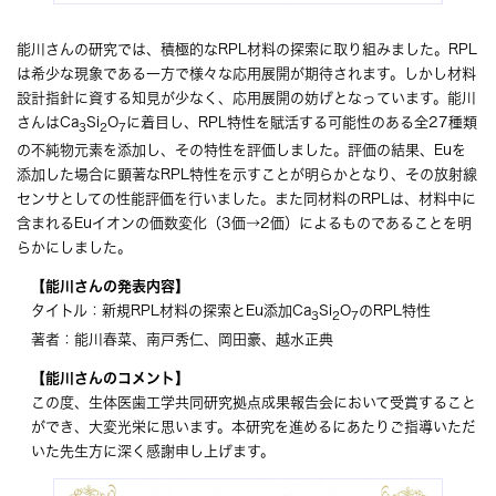
能川さんの研究では、積極的なRPL材料の探索に取り組みました。RPL
は希少な現象である一方で様々な応用展開が期待されます。しかし材料
設計指針に資する知見が少なく、応用展開の妨げとなっています。能川
さんはCa
Si
O
に着目し、RPL特性を賦活する可能性のある全27種類
3
2
7
の不純物元素を添加し、その特性を評価しました。評価の結果、Euを
添加した場合に顕著なRPL特性を示すことが明らかとなり、その放射線
センサとしての性能評価を行いました。また同材料のRPLは、材料中に
含まれるEuイオンの価数変化（3価→2価）によるものであることを明
らかにしました。
【能川さんの発表内容】
タイトル：新規RPL材料の探索とEu添加Ca
Si
O
のRPL特性
3
2
7
著者：能川春菜、南戸秀仁、岡田豪、越水正典
【能川さんのコメント】
この度、生体医歯工学共同研究拠点成果報告会において受賞すること
ができ、大変光栄に思います。本研究を進めるにあたりご指導いただ
いた先生方に深く感謝申し上げます。