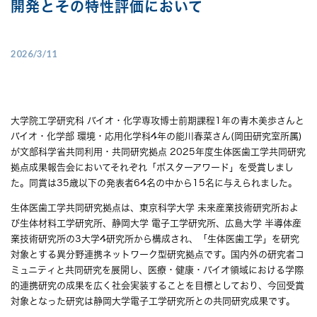
開発とその特性評価において
2026/3/11
大学院工学研究科 バイオ・化学専攻博士前期課程1年の青木美歩さんと
バイオ・化学部 環境・応用化学科4年の能川春菜さん(岡田研究室所属)
が文部科学省共同利用・共同研究拠点 2025年度生体医歯工学共同研究
拠点成果報告会においてそれぞれ「ポスターアワード」を受賞しまし
た。同賞は35歳以下の発表者64名の中から15名に与えられました。
生体医歯工学共同研究拠点は、東京科学大学 未来産業技術研究所およ
び生体材料工学研究所、静岡大学 電子工学研究所、広島大学 半導体産
業技術研究所の3大学4研究所から構成され、「生体医歯工学」を研究
対象とする異分野連携ネットワーク型研究拠点です。国内外の研究者コ
ミュニティと共同研究を展開し、医療・健康・バイオ領域における学際
的連携研究の成果を広く社会実装することを目標としており、今回受賞
対象となった研究は静岡大学電子工学研究所との共同研究成果です。