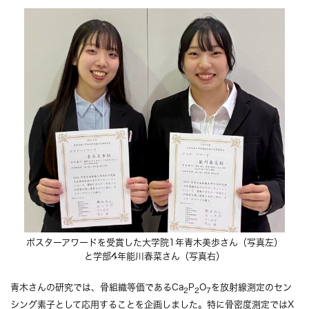
ポスターアワードを受賞した大学院1年青木美歩さん（写真左）
と学部4年能川春菜さん（写真右）
青木さんの研究では、骨組織等価であるCa
P
O
を放射線測定のセン
2
2
7
シング素子として応用することを企画しました。特に骨密度測定ではX