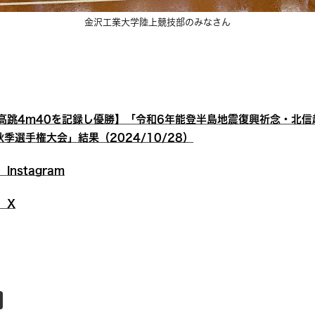
金沢工業大学陸上競技部のみなさん
高跳4m40を記録し優勝】「令和6年能登半島地震復興祈念・北信
季選手権大会」結果（2024/10/28）
nstagram
 X