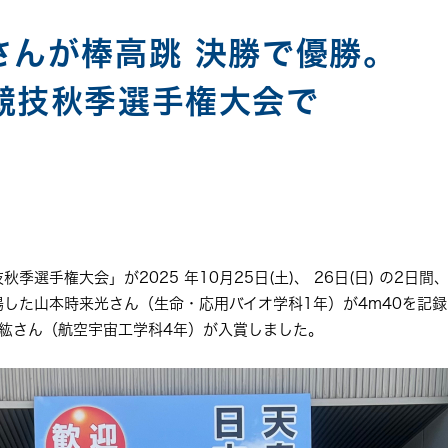
さんが棒高跳 決勝で優勝。
競技秋季選手権大会で
季選手権大会」が2025 年10月25日(土)、 26日(日) の2
場した山本時来光さん（生命・応用バイオ学科1年）が4m40を記
直紘さん（航空宇宙工学科4年）が入賞しました。