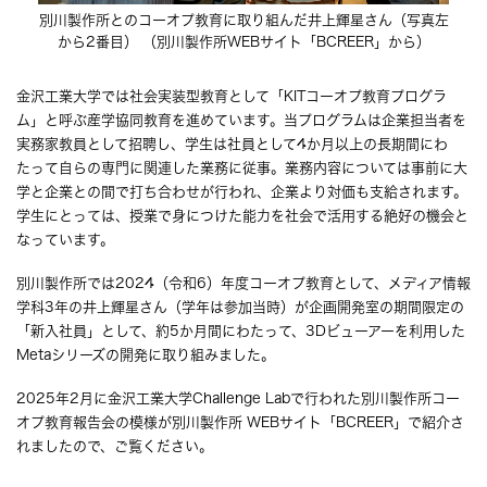
別川製作所とのコーオプ教育に取り組んだ井上輝星さん（写真左
から2番目） （別川製作所WEBサイト「BCREER」から）
金沢工業大学では社会実装型教育として「KITコーオプ教育プログラ
ム」と呼ぶ産学協同教育を進めています。当プログラムは企業担当者を
実務家教員として招聘し、学生は社員として4か月以上の長期間にわ
たって自らの専門に関連した業務に従事。業務内容については事前に大
学と企業との間で打ち合わせが行われ、企業より対価も支給されます。
学生にとっては、授業で身につけた能力を社会で活用する絶好の機会と
なっています。
別川製作所では2024（令和6）年度コーオプ教育として、メディア情報
学科3年の井上輝星さん（学年は参加当時）が企画開発室の期間限定の
「新入社員」として、約5か月間にわたって、3Dビューアーを利用した
Metaシリーズの開発に取り組みました。
2025年2月に金沢工業大学Challenge Labで行われた別川製作所コー
オプ教育報告会の模様が別川製作所 WEBサイト「BCREER」で紹介さ
れましたので、ご覧ください。