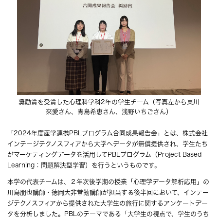
奨励賞を受賞した心理科学科2年の学生チーム（写真左から東川
來愛さん、⻘島希恵さん、浅野いちごさん）
「2024年度産学連携PBLプログラム合同成果報告会」とは、株式会社
インテージテクノスフィアから大学へデータが無償提供され、学生たち
がマーケティングデータを活用してPBLプログラム（Project Based
Learning：問題解決型学習）を行うというものです。
本学の代表チームは、２年次後学期の授業「心理学データ解析応用」の
川島朋也講師・徳岡大非常勤講師が担当する後半回において、インテー
ジテクノスフィアから提供された大学生の旅行に関するアンケートデー
タを分析しました。PBLのテーマである「大学生の視点で、学生のうち