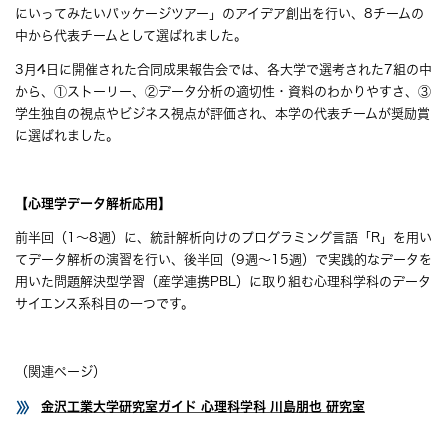
にいってみたいパッケージツアー」のアイデア創出を行い、8チームの
中から代表チームとして選ばれました。
3月4日に開催された合同成果報告会では、各大学で選考された7組の中
から、①ストーリー、②データ分析の適切性・資料のわかりやすさ、③
学生独自の視点やビジネス視点が評価され、本学の代表チームが奨励賞
に選ばれました。
【心理学データ解析応用】
前半回（1～8週）に、統計解析向けのプログラミング言語「R」を用い
てデータ解析の演習を行い、後半回（9週～15週）で実践的なデータを
用いた問題解決型学習（産学連携PBL）に取り組む心理科学科のデータ
サイエンス系科目の一つです。
（関連ページ）
金沢工業大学研究室ガイド 心理科学科 川島朋也 研究室