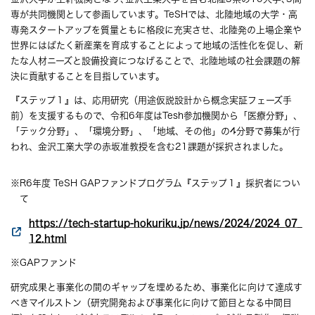
専が共同機関として参画しています。TeSHでは、北陸地域の大学・高
専発スタートアップを質量ともに格段に充実させ、北陸発の上場企業や
世界にはばたく新産業を育成することによって地域の活性化を促し、新
たな人材ニーズと設備投資につなげることで、北陸地域の社会課題の解
決に貢献することを目指しています。
『ステップ１』は、応用研究（用途仮説設計から概念実証フェーズ手
前）を支援するもので、令和6年度はTesh参加機関から「医療分野」、
「テック分野」、「環境分野」、「地域、その他」の4分野で募集が行
われ、金沢工業大学の赤坂准教授を含む21課題が採択されました。
※R6年度 TeSH GAPファンドプログラム『ステップ１』採択者につい
て
https://tech-startup-hokuriku.jp/news/2024/2024_07_
12.html
※GAPファンド
研究成果と事業化の間のギャップを埋めるため、事業化に向けて達成す
べきマイルストン（研究開発および事業化に向けて節目となる中間目