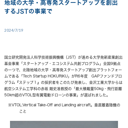
地域の大学・高専発スタートアップを創出
するJSTの事業で
2024/7/19
国立研究開発法人科学技術振興機構（JST）が進める大学発新産業創出
基金事業「スタートアップ・エコシステム共創プログラム」全国9拠点
の一つで、北陸地域の大学・高専発スタートアップ創出プラットフォー
ムである「Tech Startup HOKURIKU」がR6年度 GAPファンドプロ
グラム『ステップ１』の採択者をこのたび発表し、金沢工業大学からは
航空システム工学科の赤坂 剛史准教授の「最大積載量50kg・飛行距離
50km超のVTOL型有翼電動ドローンの事業」が選ばれました。
※VTOL:Vertical Take-Off and Landing aircraft。垂直離着陸機の
こと