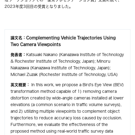
2023年度3回目の受賞となりました。
論文名：Complementing Vehicle Trajectories Using
Two Camera Viewpoints
発表者：
Katsuaki Nakano (Kanazawa Institute of Technology
& Rochester Institute of Technology, Japan); Minoru
Nakazawa (Kanazawa Institute of Technology, Japan);
Michael Zuzak (Rochester Institute of Technology, USA)
英文概要：
In this work, we propose a Bird's Eye View (BEV)
transformation method capable of 1) removing camera
distortion created by wide-angle cameras installed at lower
elevations (a common scenario in traffic volume surveys),
and 2) utilizing multiple viewpoints to complement object
trajectories to reduce accuracy loss caused by occlusion.
Furthermore, we evaluate the effectiveness of the
proposed method using real-world traffic survey data