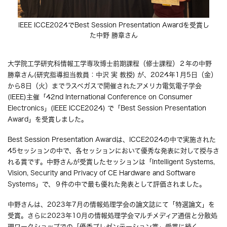
IEEE ICCE2024でBest Session Presentation Awardを受賞し
た中野 勝章さん
大学院工学研究科情報工学専攻博士前期課程（修士課程）２年の中野
勝章さん(研究指導担当教員：中沢 実 教授) が、2024年1月5日（金）
から8日（火）までラスベガスで開催されたアメリカ電気電子学会
(IEEE)主催「42nd International Conference on Consumer
Electronics」(IEEE ICCE2024) で「Best Session Presentation
Award」を受賞しました。
Best Session Presentation Awardは、ICCE2024の中で実施された
45セッションの中で、各セッションにおいて優秀な発表に対して授与さ
れる賞です。中野さんが受賞したセッションは「Intelligent Systems,
Vision, Security and Privacy of CE Hardware and Software
Systems」で、９件の中で最も優れた発表として評価されました。
中野さんは、2023年7月の情報処理学会の論文誌にて「特選論文」を
受賞。さらに2023年10月の情報処理学会マルチメディア通信と分散処
理ワークショップでの「優秀プレゼンテーション賞」受賞に続く、