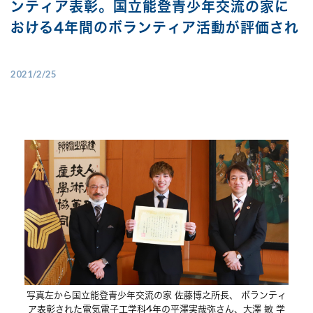
ンティア表彰。国立能登青少年交流の家に
おける4年間のボランティア活動が評価され
2021/2/25
写真左から国立能登青少年交流の家 佐藤博之所長、 ボランティ
ア表彰された電気電子工学科4年の平澤実哉弥さん、大澤 敏 学