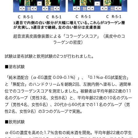
超音波真皮画像装置による「コラーゲンスコア」（真皮中のコ
ラーゲンの密度）
試験は塗布試験と飲用試験の2つが行われました。
■塗布試験
「純米酒配合（α-EG濃度 0.09-0.1%）」、「0.1%α-EG試薬配合」
と「無配合」のハンドクリームを朝晩2回、左腕内側へ塗布し、週間単
位でのコラーゲンスコアを測定しました。被験者は平均年齢22歳の11
名のグループ（男性3名、女性8名）と、平均年齢22歳の10名のグルー
プ（男性4名、女性6名）、20代から60代までの11名のグループ（男
性2名、女性9名）の3つのグループで実施。
■飲用試験
α-EGの濃度を高めた1.7％含有の純米酒を開発。平均年齢22歳の学生