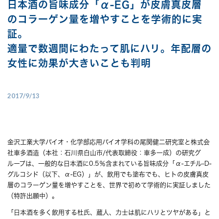
日本酒の旨味成分「α-EG」が皮膚真皮層
のコラーゲン量を増やすことを学術的に実
証。
適量で数週間にわたって肌にハリ。年配層の
女性に効果が大きいことも判明
2017/9/13
金沢工業大学バイオ・化学部応用バイオ学科の尾関健二研究室と株式会
社車多酒造（本社：石川県白山市/代表取締役：車多一成）の研究グ
ループは、一般的な日本酒に0.5％含まれている旨味成分「α-エチル-D-
グルコシド（以下、α-EG）」が、飲用でも塗布でも、ヒトの皮膚真皮
層のコラーゲン量を増やすことを、世界で初めて学術的に実証しました
（特許出願中）。
「日本酒を多く飲用する杜氏、蔵人、力士は肌にハリとツヤがある」と