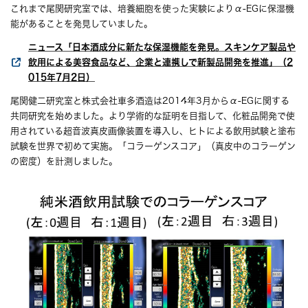
これまで尾関研究室では、培養細胞を使った実験によりα-EGに保湿機
能があることを発見していました。
ニュース「日本酒成分に新たな保湿機能を発見。スキンケア製品や
飲用による美容食品など、企業と連携しで新製品開発を推進」（2
015年7月2日）
尾関健二研究室と株式会社車多酒造は2014年3月からα-EGに関する
共同研究を始めました。より学術的な証明を目指して、化粧品開発で使
用されている超音波真皮画像装置を導入し、ヒトによる飲用試験と塗布
試験を世界で初めて実施。「コラーゲンスコア」（真皮中のコラーゲン
の密度）を計測しました。