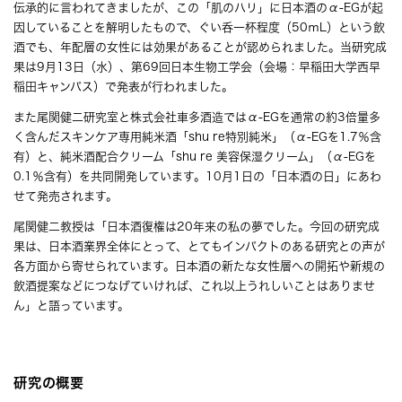
伝承的に言われてきましたが、この「肌のハリ」に日本酒のα-EGが起
因していることを解明したもので、ぐい呑一杯程度（50ｍL）という飲
酒でも、年配層の女性には効果があることが認められました。当研究成
果は9月13日（水）、第69回日本生物工学会（会場：早稲田大学西早
稲田キャンパス）で発表が行われました。
また尾関健二研究室と株式会社車多酒造ではα-EGを通常の約3倍量多
く含んだスキンケア専用純米酒「shu re特別純米」（α-EGを1.7％含
有）と、純米酒配合クリーム「shu re 美容保湿クリーム」（α-EGを
0.1％含有）を共同開発しています。10月1日の「日本酒の日」にあわ
せて発売されます。
尾関健二教授は「日本酒復権は20年来の私の夢でした。今回の研究成
果は、日本酒業界全体にとって、とてもインパクトのある研究との声が
各方面から寄せられています。日本酒の新たな女性層への開拓や新規の
飲酒提案などにつなげていければ、これ以上うれしいことはありませ
ん」と語っています。
研究の概要