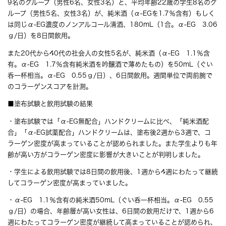
9名のグループ（男性6名、女性3名）と、平均年齢22歳の学生8名のグ
ループ（男性5名、女性3名）が、純米酒（α-EGを1.7％含有）もしく
は同じα-EG濃度のノンアルコール清酒、180mL（1合。α-EG 3.06
ｇ/日）を8日間飲用。
また20代から40代の社会人の女性5名が、純米酒（α-EG 1.1％含
有。α-EG 1.7％含有純米酒を吟醸酒で薄めたもの）を50mL（ぐい
呑一杯相当。α-EG 0.55ｇ/日）、6日間飲用。週間単位で両前腕で
のコラーゲンスコアを計測。
■塗布試験と飲用試験の結果
・塗布試験では「α-EG無配合」ハンドクリームに比べ、「純米酒配
合」「α-EG試薬配合」ハンドクリームは、塗布後2週から3週で、コ
ラーゲン密度が高まっていることが認められました。また学生よりも年
齢が高い方がコラーゲン密度に影響が大きいことが判明しました。
・学生による飲用試験では8日間の飲用後、1週から4週にわたって継続
してコラーゲン密度が高まっていました。
・α-EG 1.1％含有の純米酒50mL（ぐい呑一杯相当。α-EG 0.55
ｇ/日）の場合、年齢層が高い女性は、6日間の飲用だけで、1週から6
週にわたってコラーゲン密度が継続して高まっていることが認められ、