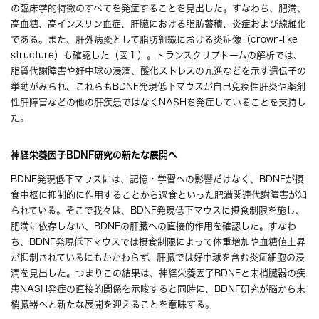
の臨床学的特徴のすべてを発症することを見出した。すなわち、肥満、
高血糖、高インスリン血症、肝臓における脂肪蓄積、炎症および線維化
である。また、肝外病変として脂肪組織における炎症像（crown-like
structure）も確認した（図１）。トランスクリプトームの解析では、
脂質代謝障害や好中球の浸潤、酸化ストレスの亢進などを示す遺伝子の
挙動がみられ、これらもBDNF発現低下マウスが自己免疫性肝炎や薬剤
性肝障害などの他の肝疾患ではなくNASHを発症していることを支持し
た。
神経栄養因子BDNF研究の新たな展開へ
BDNF発現低下マウスには、記憶・学習への影響だけなく、BDNFが摂
食中枢に抑制的に作用することから過食といった肥満関連代謝障害が知
られている。そこで我々は、BDNF発現低下マウスに摂食制限を施し、
肥満に依存しない、BDNFの肝臓への直接的作用を確認した。すなわ
ち、BDNF発現低下マウスでは摂食制限によって体重増加や血糖値上昇
が抑制されているにもかかわらず、肝臓では好中球を含む炎症細胞の浸
潤を見出した。つまりこの結果は、神経栄養因子BDNFと末梢臓器の疾
患NASH発症の直接的関係を示唆すると同時に、BDNF研究が脳から末
梢臓器へと新たな展開を迎えることを意味する。