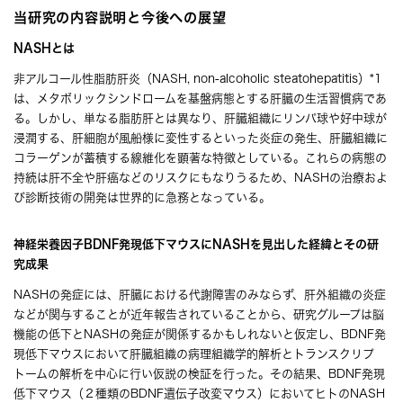
当研究の内容説明と今後への展望
NASHとは
非アルコール性脂肪肝炎（NASH, non-alcoholic steatohepatitis）*1
は、メタボリックシンドロームを基盤病態とする肝臓の生活習慣病であ
る。しかし、単なる脂肪肝とは異なり、肝臓組織にリンパ球や好中球が
浸潤する、肝細胞が風船様に変性するといった炎症の発生、肝臓組織に
コラーゲンが蓄積する線維化を顕著な特徴としている。これらの病態の
持続は肝不全や肝癌などのリスクにもなりうるため、NASHの治療およ
び診断技術の開発は世界的に急務となっている。
神経栄養因子BDNF発現低下マウスにNASHを見出した経緯とその研
究成果
NASHの発症には、肝臓における代謝障害のみならず、肝外組織の炎症
などが関与することが近年報告されていることから、研究グループは脳
機能の低下とNASHの発症が関係するかもしれないと仮定し、BDNF発
現低下マウスにおいて肝臓組織の病理組織学的解析とトランスクリプ
トームの解析を中心に行い仮説の検証を行った。その結果、BDNF発現
低下マウス（２種類のBDNF遺伝子改変マウス）においてヒトのNASH