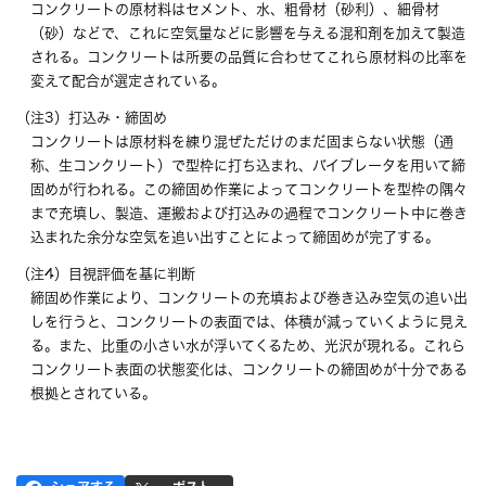
コンクリートの原材料はセメント、水、粗骨材（砂利）、細骨材
（砂）などで、これに空気量などに影響を与える混和剤を加えて製造
される。コンクリートは所要の品質に合わせてこれら原材料の比率を
変えて配合が選定されている。
（注3）打込み・締固め
コンクリートは原材料を練り混ぜただけのまだ固まらない状態（通
称、生コンクリート）で型枠に打ち込まれ、バイブレータを用いて締
固めが行われる。この締固め作業によってコンクリートを型枠の隅々
まで充填し、製造、運搬および打込みの過程でコンクリート中に巻き
込まれた余分な空気を追い出すことによって締固めが完了する。
（注4）目視評価を基に判断
締固め作業により、コンクリートの充填および巻き込み空気の追い出
しを行うと、コンクリートの表面では、体積が減っていくように見え
る。また、比重の小さい水が浮いてくるため、光沢が現れる。これら
コンクリート表面の状態変化は、コンクリートの締固めが十分である
根拠とされている。