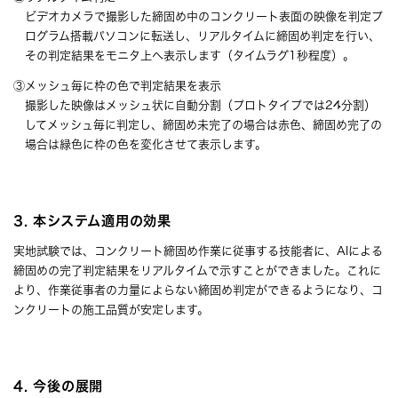
ビデオカメラで撮影した締固め中のコンクリート表面の映像を判定プ
ログラム搭載パソコンに転送し、リアルタイムに締固め判定を行い、
その判定結果をモニタ上へ表示します（タイムラグ1秒程度）。
③メッシュ毎に枠の色で判定結果を表示
撮影した映像はメッシュ状に自動分割（プロトタイプでは24分割）
してメッシュ毎に判定し、締固め未完了の場合は赤色、締固め完了の
場合は緑色に枠の色を変化させて表示します。
3. 本システム適用の効果
実地試験では、コンクリート締固め作業に従事する技能者に、AIによる
締固めの完了判定結果をリアルタイムで示すことができました。これに
より、作業従事者の力量によらない締固め判定ができるようになり、コ
ンクリートの施工品質が安定します。
4. 今後の展開