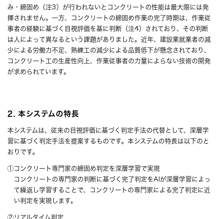
み・締固め（注3）が行われないとコンクリートの性能は最大限には発
揮されません。一方、コンクリートの締固め作業の完了時期は、作業従
事者の経験に基づく目視評価を基に判断（注4）されており、その判断
は人によって異なるという課題がありました。近年、建設業就業者の減
少による労働力不足、熟練工の減少による品質低下が懸念されており、
コンクリート工の生産性向上、作業従事者の力量によらない技術の開発
が求められています。
2. 本システムの特長
本システムは、従来の目視評価に基づく判定手法の代替として、深層学
習に基づく判定手法を提案するものです。本システムの特長は以下のと
おりです。
①コンクリート専門家の締固め判定を深層学習で実現
コンクリートの専門家の判断に基づく完了判定をAIが深層学習によっ
て繰返し学習することで、コンクリートの専門家による完了判定に近
い判定を実現します。
②リアルタイム判定