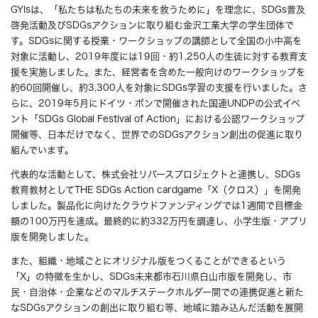
GYIsは、「私たちは私たちの未来を救うために」を理念に、SDGs普及
啓発活動及びSDGsアクションに取り組む金沢工業大学の学生団体で
す。SDGsに関する授業・ワークショップの講師として全国の小中高を
対象に活動し、2019年度には19回・約1,250人の生徒に対する教育支
援を実施しました。また、経営者を含めた一般向けのワークショップを
約60回開催し、約3,300人を対象にSDGs学習の支援を行いました。さ
らに、2019年5月にドイツ・ボンで開催された国連UNDPの公式イベ
ント「SDGs Global Festival of Action」における公認ワークショップ
開催等、日本だけでなく、世界でのSDGsアクション創出の促進に取り
組んでいます。
代表的な活動として、株式会社リバースプロジェクトと連携し、SDGs
教育教材としてTHE SDGs Action cardgame「X（クロス）」を開発
しました。製品化に向けたクラウドファンディングでは1週間で目標金
額の100万円を達成。最終的に約332万円を調達し、小学生版・アプリ
版を開発しました。
また、組織・地域ごとにオリジナル版をつくることができるという
「X」の特徴を生かし、SDGs未来都市石川県白山市版を開発し、市
民・自治体・企業などのマルチステークホルダー間での連携促進と新た
なSDGsアクションの創出に取り組む等、地域に踏み込んだ活動を展開