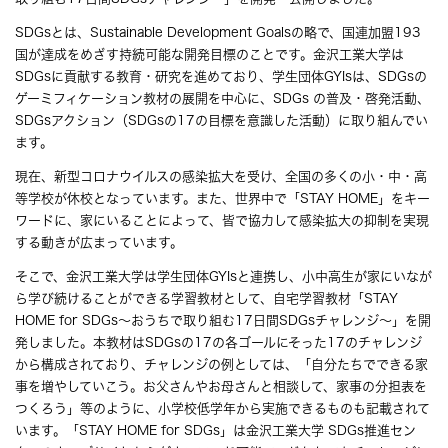
SDGsとは、Sustainable Development Goalsの略で、国連加盟193
国が達成をめざす持続可能な開発目標のことです。金沢工業大学は
SDGsに貢献する教育・研究を進めており、学生団体GYIsは、SDGsの
ゲーミフィケーション教材の展開を中心に、SDGs の普及・啓発活動、
SDGsアクション（SDGsの17の目標を意識した活動）に取り組んでい
ます。
現在、新型コロナウイルスの感染拡大を受け、全国の多くの小・中・高
等学校が休校となっています。また、世界中で「STAY HOME」をキー
ワードに、家にいることによって、皆で協力して感染拡大の抑制を実現
する動きが広まっています。
そこで、金沢工業大学は学生団体GYIsと連携し、小中高生が家にいなが
ら学び続けることができる学習教材として、自宅学習教材「STAY
HOME for SDGs～おうちで取り組む17日間SDGsチャレンジ～」を開
発しました。本教材はSDGsの17の各ゴールにそった17のチャレンジ
から構成されており、チャレンジの例としては、「自分たちでできる家
事を増やしていこう。お父さんやお母さんと相談して、家事の分担表を
つくろう」等のように、小学校低学年から実施できるものも記載されて
います。「STAY HOME for SDGs」は金沢工業大学 SDGs推進セン