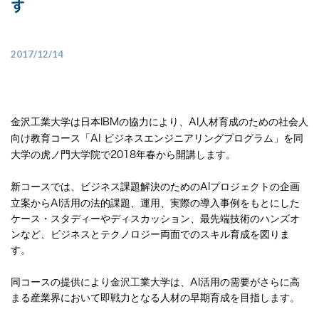
す
2017/12/14
金沢工業大学は日本
IBM
の協力により、
AI
人材育成のための社会人
向け教育コース「
AI
ビジネスエンジニアリングプログラム」を同
大学の虎ノ門大学院で
2018
年春から開講します。
新コースでは、ビジネス課題解決のための
AI
プロジェクトの企画
立案から
AI
活用の法的課題、運用、実際の導入事例をもとにした
ケース・スタディーやディスカッション、最先端技術のハンズオ
ンなど、ビジネスとテクノロジー両面でのスキル育成を図りま
す。
同コースの提供により金沢工業大学は、
AI
活用の需要がさらに高
まる産業界において即戦力となる人材の早期育成を目指します。