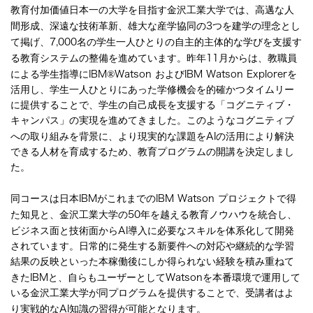
教育付加価値日本一の大学を目指す金沢工業大学では、高邁な人
間形成、深遠な技術革新、雄大な産学協同の
3
つを建学の理念とし
て掲げ、
7,000
名の学生一人ひとりの自主的主体的な学びを支援す
る教育システムの整備を進めています。昨年
11
月からは、教職員
®
による学生指導に
IBM
Watson
および
IBM Watson Explorer
を
活用し、学生一人ひとりにあった学修機会を的確かつタイムリー
に提供することで、学生の自己成長を支援する「コグニティブ・
キャンパス」の実現を進めてきました。このようなコグニティブ
への取り組みを背景に、より現実的な課題を
AI
の活用により解決
できる人材を育成するため、教育プログラムの開講を決定しまし
た。
同コースは日本
IBM
がこれまでの
IBM Watson
プロジェクトで得
た知見と、金沢工業大学の
50
年を越える教育ノウハウを統合し、
ビジネス面と技術面から
AI
導入に必要なスキルを体系化して開発
されています。日常的に発生する新要件への対応や継続的な学習
結果の反映といった本稼働後にしか得られない経験を積み重ねて
きた
IBM
と、自らもユーザーとして
Watson
を本番環境で運用して
いる金沢工業大学が同プログラムを提供することで、受講者はよ
り実戦的な
AI
知識の習得が可能となります。