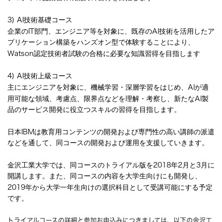
3) AI
技術基礎コース
企業の
IT
部門、エンジニア等を対象に、既存の
AI
技術を活用したア
プリケーション構築をハンズオン型で体験することにより、
Watson
認定技術者試験の合格に必要な知識習得を目指します
4) AI
技術上級コース
主にエンジニアを対象に、機械学習・深層学習をはじめ、
AI
が適
用可能な領域、考慮点、限界点などを理解・考察し、新たな
AI
製
品のサービス開発に役立つスキルの習得を目指します。
日本
IBM
は教育用コンテンツの開発および専門性の高い講師の派遣
などを通して、同コースの開発および運用を支援していきます。
金沢工業大学では、
同コースのトライアル版を
2018
年
2
月と
3
月に
開講します。また、
同コースの内容を大学生向けにも開発し、
2019
年から大学一年生向けの選択科目として受講可能にする予定
です。
トライアルコースの詳細と参加お申込みにつきましては、以下の金沢工