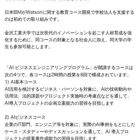
日本
IBM
が
Watson
に関する教育コース開発で学校法人を支援する
のは初めての取り組みです。
金沢工業大学では次世代のイノベーションを起こす人材育成を強
化するために、同コースの対象となる社会人に加え、同大学の学
生も参加可能とします。
「
AI
ビジネスエンジニアリングプログラム」が開講するコースは
次の
4
つで、
各コースは
2
時間の授業を
8
回で構成されています。
1) AI
基本コース
AI
活用を検討するビジネス・パーソンを対象に、
AI
の技術動向や
活用法、法的課題やプロジェクト実施時の考慮点などを通して、
AI
導入プロジェクトの企画立案能力の習得を目指します
2) AI
ビジネスコース
企業の
IT
部門、エンジニア等を対象に、実際の
AI
事例をもとにした
ケース・スタディーやディスカッションを通して、
AI
導入プロ
ジェクトの提案書作成能力の習得を目指します