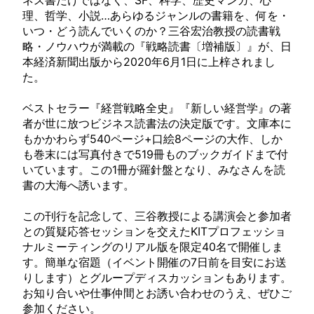
ネス書だけではなく、SF、科学、歴史マンガ、心
理、哲学、小説…あらゆるジャンルの書籍を、何を・
いつ・どう読んでいくのか？三谷宏治教授の読書戦
略・ノウハウが満載の『戦略読書〔増補版〕』が、日
本経済新聞出版から2020年6月1日に上梓されまし
た。
ベストセラー『経営戦略全史』『新しい経営学』の著
者が世に放つビジネス読書法の決定版です。文庫本に
もかかわらず540ページ+口絵8ページの大作、しか
も巻末には写真付きで519冊ものブックガイドまで付
いています。この1冊が羅針盤となり、みなさんを読
書の大海へ誘います。
この刊行を記念して、三谷教授による講演会と参加者
との質疑応答セッションを交えたKITプロフェッショ
ナルミーティングのリアル版を限定40名で開催しま
す。簡単な宿題（イベント開催の7日前を目安にお送
りします）とグループディスカッションもあります。
お知り合いや仕事仲間とお誘い合わせのうえ、ぜひご
参加ください。