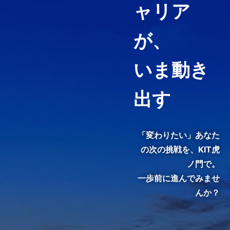
ャリア
経営コンサルティング、ファイ
ナンス・アカウンティング、知
が、
財マネジメントなど必要として
いる力や、高めたい専門分野を
いま動き
ピンポイントで履修することが
できる「科目等履修生制度」を
用意しています。
出す
3分でわかる紹介動画『虎ノ
門で、変わる。』
「変わりたい」あなた
の次の挑戦を、
KIT虎
ノ門で。
一歩前に進んでみませ
んか？
KIT院生・修了生のインタビュ
ーをご覧いただき、クラスの雰
囲気やキャンパスの熱気を感じ