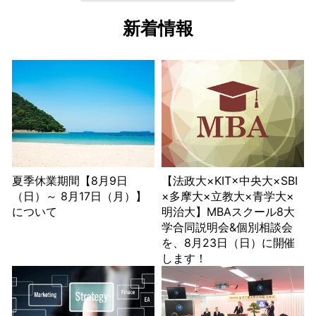
新着情報
夏季休業期間【8月9日
【法政大×KIT×中央大×SBI
（日）～ 8月17日（月）】
×多摩大×立教大×青学大×
について
明治大】MBAスクール8大
学合同説明会&個別相談会
を、8月23日（日）に開催
します！