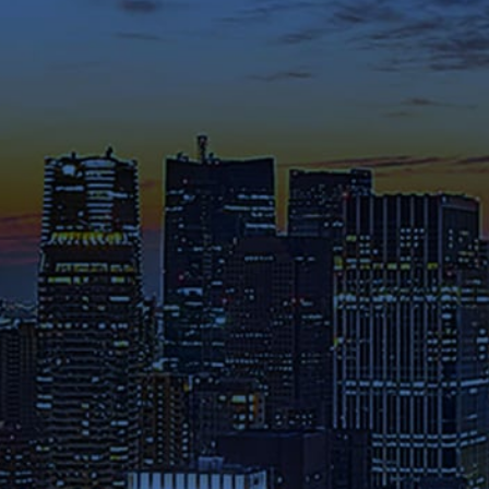
てください。
メディア掲載・特集ページ
これまでに様々なメディアで紹
介された在学生や修了生の声、
さらには教員のメッセージ等を
ご覧ください。
募集要項
本学へのご出願を検討されてい
る方は、お早めに出願期間・試
験日程・提出書類・納入金など