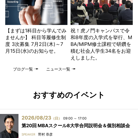
【まずは1科目から学んでみ
祝！虎ノ門キャンパスで令
ませんか】 科目等履修生制
和8年度の入学式を挙行、M
度 3次募集 7月2日(木)～7
BA/MIPM修士課程で研鑽を
月15日(水)のお知らせ。
積む社会人学生34名をお迎
えしました。
ブログ一覧
ニュース一覧
おすすめのイベント
2026/08/23
（日）
09:00 ～ 17:00
第20回 MBAスクール8大学合同説明会＆個別相談会
野村 恭彦
SPEAKER