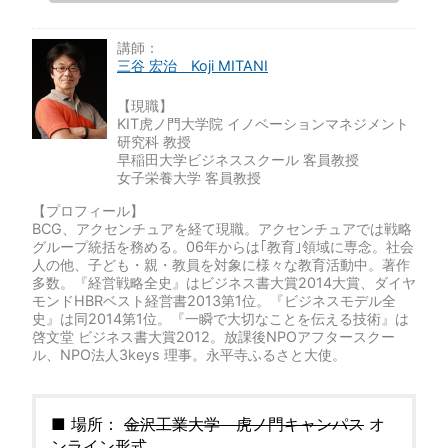
講師：
三谷 宏治 Koji MITANI
【現職】
KIT虎ノ門大学院 イノベーションマネジメント
研究科 教授
早稲田大学ビジネススクール 客員教授
女子栄養大学 客員教授
【プロフィール】
BCG、アクセンチュアを経て現職。アクセンチュアでは戦略
グループ統括を務める。06年からは｢教育｣領域に専念。社会
人の他、子ども・親・教員を対象に様々な教育活動中。著作
多数。『経営戦略全史』はビジネス書大賞2014大賞、ダイヤ
モンドHBRベスト経営書2013第1位。『ビジネスモデル全
史』は同2014第1位。『一瞬で大切なことを伝える技術』は
啓文堂 ビジネス書大賞2012。放課後NPOアフタースクー
ル、NPO法人3keys 理事。永平寺ふるさと大使。
■ 場所：
金沢工業大学 虎ノ門キャンパス
オ
ンライン形式