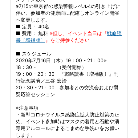
※7/15の東京都の感染警報レベル4の引き上げに
伴い、参加者の健康面に配慮しオンライン開催
へ変更します。
■ 定員： 40名
■ 費用： 無料
※但し、イベント当日は『
戦略読
書〔増補版〕
』をご持参ください
■ スケジュール
2020年7月16日（木）19：00 - 21：00※
18：30 - （受付開始）
19：00 - 20：30 『戦略読書〔増補版〕』刊
行記念講演／三谷 宏治
20：30 - 21：00 参加者との交流会および質
疑応答セッション
※注意事項
・新型コロナウイルス感染症拡大防止対策のた
め、イベント参加時はマスクの着用と石鹸や消
毒用アルコールによるこまめな手洗いをお願い
します。