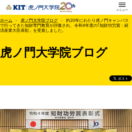
メニュー
KIT虎ノ門大学院
ホーム
虎ノ門大学院ブログ
約20年にわたり虎ノ門キャンパス
で行ってきた知財専門教育が評価され、令和4年度の｢知財功労賞：経
済産業大臣表彰」を受賞しました。
虎ノ門大学院ブログ