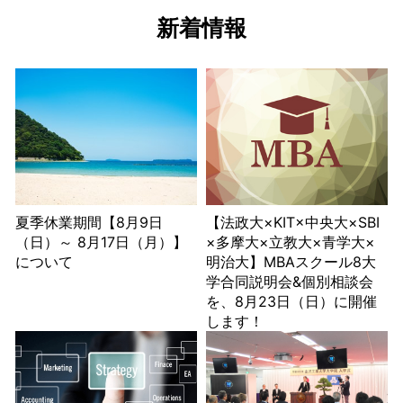
新着情報
夏季休業期間【8月9日
【法政大×KIT×中央大×SBI
（日）～ 8月17日（月）】
×多摩大×立教大×青学大×
について
明治大】MBAスクール8大
学合同説明会&個別相談会
を、8月23日（日）に開催
します！