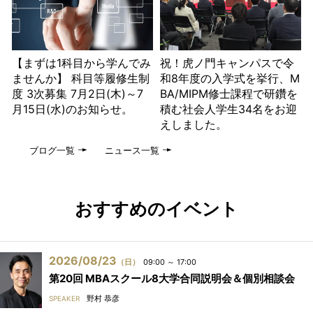
【まずは1科目から学んでみ
祝！虎ノ門キャンパスで令
ませんか】 科目等履修生制
和8年度の入学式を挙行、M
度 3次募集 7月2日(木)～7
BA/MIPM修士課程で研鑽を
月15日(水)のお知らせ。
積む社会人学生34名をお迎
えしました。
ブログ一覧
ニュース一覧
おすすめのイベント
2026/08/23
（日）
09:00 ～ 17:00
第20回 MBAスクール8大学合同説明会＆個別相談会
野村 恭彦
SPEAKER