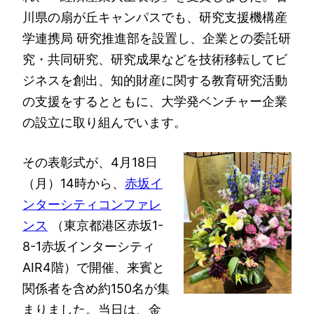
川県の扇が丘キャンパスでも、研究支援機構産
学連携局 研究推進部を設置し、企業との委託研
究・共同研究、研究成果などを技術移転してビ
ジネスを創出、知的財産に関する教育研究活動
の支援をするとともに、大学発ベンチャー企業
の設立に取り組んでいます。
その表彰式が、4月18日
（月）14時から、
赤坂イ
ンターシティコンファレ
ンス
（東京都港区赤坂1-
8-1赤坂インターシティ
AIR4階）で開催、来賓と
関係者を含め約150名が集
まりました。当日は、金