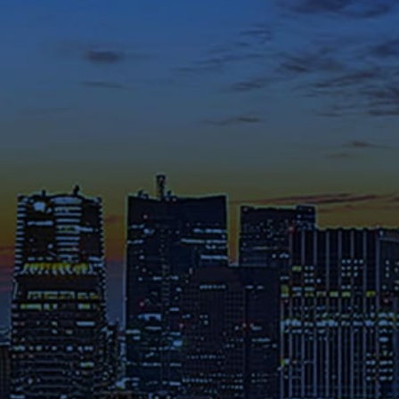
てください。
メディア掲載・特集ページ
これまでに様々なメディアで紹
介された在学生や修了生の声、
さらには教員のメッセージ等を
ご覧ください。
ゼミ指導Pickup
深い議論と発表の繰り返しが
専
門性と実践力を高める。