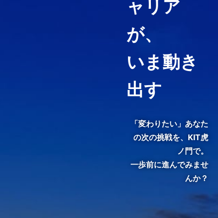
ャリア
経営コンサルティング、ファイ
ナンス・アカウンティング、知
が、
財マネジメントなど必要として
いる力や、高めたい専門分野を
いま動き
ピンポイントで履修することが
できる「科目等履修生制度」を
用意しています。
出す
3分でわかる紹介動画『虎ノ
門で、変わる。』
「変わりたい」あなた
の次の挑戦を、
KIT虎
ノ門で。
一歩前に進んでみませ
んか？
KIT院生・修了生のインタビュ
ーをご覧いただき、クラスの雰
囲気やキャンパスの熱気を感じ