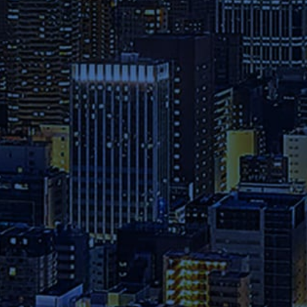
募集要項
本学へのご出願を検討されてい
る方は、お早めに出願期間・試
験日程・提出書類・納入金など
の詳細をご確認ください。
資料請求
2026年度パンフレット配布開
始！カリキュラム全体、各科目
詳細、院生プロフィールについ
て、詳しく知りたい方は資料請
求フォームからお申込みくださ