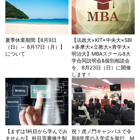
夏季休業期間【8月9日
【法政大×KIT×中央大×SBI
（日）～ 8月17日（月）】
×多摩大×立教大×青学大×
について
明治大】MBAスクール8大
学合同説明会&個別相談会
を、8月23日（日）に開催
します！
【まずは1科目から学んでみ
祝！虎ノ門キャンパスで令
ませんか】 科目等履修生制
和8年度の入学式を挙行、M