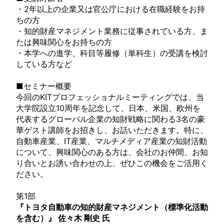
・2年以上の企業又は官公庁における在職経験をお持
ちの方
・知的財産マネジメント業務に従事されている方、ま
たは興味関心をお持ちの方
・本学への進学、科目等履修（単科生）の受講を検討
している方など
■セミナー概要
今回のKITプロフェッショナルミーティングでは、当
大学院設立10周年を記念して、日本、米国、欧州を
代表するグローバル企業の知財戦略に関わる3名の豪
華ゲスト講師をお招きし、お話いただきます。特に、
自動車産業、IT産業、マルチメディア産業の知財活動
について、興味関心のある方は、会社のお仲間、お知
り合いとお誘い合わせの上、ぜひこの機会をご活用く
ださい。
第1部
『トヨタ自動車の知的財産マネジメント（標準化活動
を含む）』 佐々木 剛史 氏