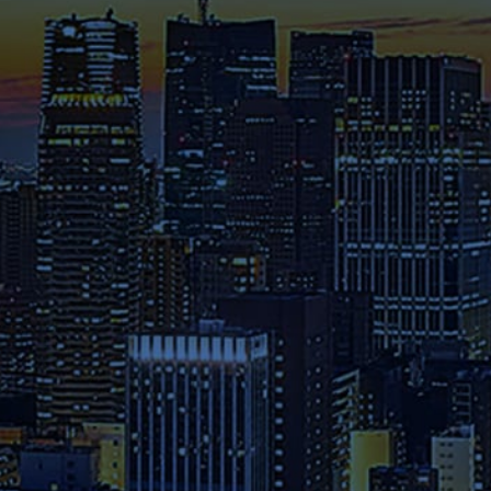
これまでに様々なメディアで紹
介された在学生や修了生の声、
さらには教員のメッセージ等を
ご覧ください。
募集要項
本学へのご出願を検討されてい
る方は、お早めに出願期間・試
験日程・提出書類・納入金など
の詳細をご確認ください。
資料請求