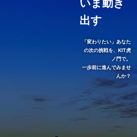
いま動き
ピンポイントで履修することが
できる「科目等履修生制度」を
用意しています。
出す
3分でわかる紹介動画『虎ノ
門で、変わる。』
「変わりたい」あなた
の次の挑戦を、
KIT虎
ノ門で。
一歩前に進んでみませ
んか？
KIT院生・修了生のインタビュ
ーをご覧いただき、クラスの雰
囲気やキャンパスの熱気を感じ
てください。
メディア掲載・特集ページ