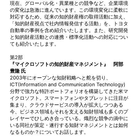
現在、グローバル化・異業種との競争など、企業環境
の変化は急激に進んでいます。この環境変化に柔軟に
対応するため、従来の知的財産権の取得活動に加え、
「知的財産視点で社内情報発信する活動」を、トヨタ
自動車の事例を含め紹介いたします。また、研究開発
と知的財産活動との連携・標準化活動への対応につい
ても紹介いたします。
第2部
『マイクロソフトの知的財産マネジメント』 阿部
豊隆 氏
2003年にオープンな知財戦略へと舵を切り、
ICT(Information and Communication Technology)
分野で強力な特許ポートフォリオを構築してきた米マ
イクロソフト。スマートフォンやタブレットに注目が
集まり、クラウドサービスの導入が拡大しつつある
今、ビジネス領域もそれを支える知財領域も多くのプ
レイヤーでひしめき合っている。熾烈な競争の渦中に
いる同社が策定・遂行する知財マネジメントとは如何
なるものか？についてお話します。