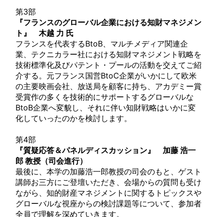
第3部
『フランスのグローバル企業における知財マネジメン
ト』 木越 力 氏
フランスを代表するBtoB、マルチメディア関連企
業、テクニカラー社における知財マネジメント戦略を
技術標準化及びパテント・プールの活動を交えてご紹
介する。元フランス国営BtoC企業がいかにして欧米
の主要映画会社、放送局を顧客に持ち、アカデミー賞
受賞作の多くを技術的にサポートするグローバルな
BtoB企業へ変貌し、それに伴い知財戦略はいかに変
化していったのかを検討します。
第4部
『質疑応答＆パネルディスカッション』 加藤 浩一
郎 教授（司会進行）
最後に、本学の加藤浩一郎教授の司会のもと、ゲスト
講師お三方にご登壇いただき、会場からの質問も受け
ながら、知的財産マネジメントに関するトピックスや
グローバルな視座からの検討課題等について、参加者
全員で理解を深めていきます。