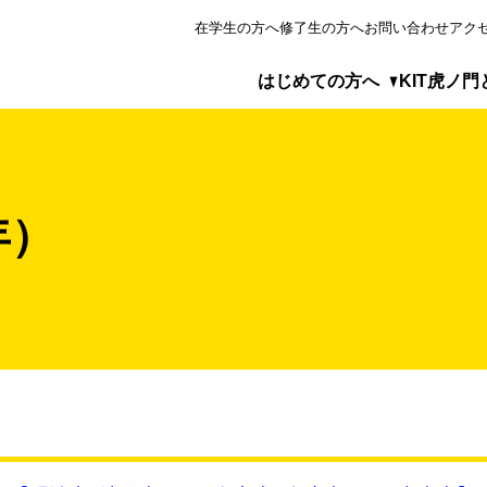
在学生の方へ
修了生の方へ
お問い合わせ
アク
はじめての方へ
KIT虎ノ門
めての方へ
虎ノ門とは
プログラム
年）
が選ばれる5つの理由
見るKIT虎ノ門
・ゼミの実施形態
ベーションマネジメント研究科について
アクセス
レポート
ィア掲載・特集ページ
目から学べる科目等履修生制度
科目（修士研究・ゼミ指導）