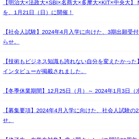
【明治大×法政大×SBI×名商大×多摩大×KIT×中央大
を、1月21日（日）に開催！
科目一覧
【社会人試験】2024年4月入学に向けた、3期出願受
らせ。
【技術もビジネス知識も誇れない自分を変えたかった】
インタビューが掲載されました。
【冬季休業期間】12月25日（月）～ 2024年1月3日
【募集要項】2024年4月入学に向けた、社会人試験の2
せ。