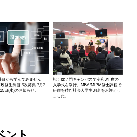
科目から学んでみません
祝！虎ノ門キャンパスで令和8年度の
履修生制度 3次募集 7月2
入学式を挙行、MBA/MIPM修士課程で
月15日(水)のお知らせ。
研鑽を積む社会人学生34名をお迎えし
ました。
ベント