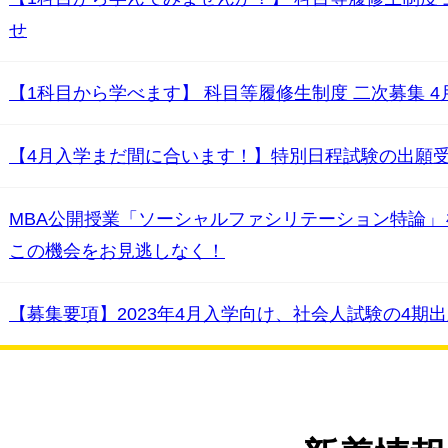
せ
【1科目から学べます】 科目等履修生制度 二次募集 4
【4月入学まだ間に合います！】特別日程試験の出願受付
MBA公開授業「ソーシャルファシリテーション特論」
この機会をお見逃しなく！
【募集要項】2023年4月入学向け、社会人試験の4期出