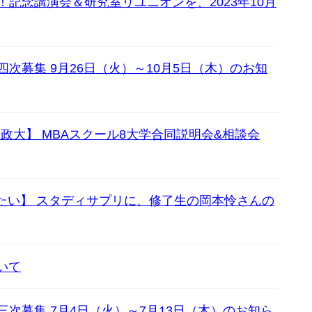
記念講演会＆研究室リユニオンを、2023年10月
次募集 9月26日（火）～10月5日（木）のお知
×法政大】 MBAスクール8大学合同説明会&相談会
たい】 スタディサプリに、修了生の岡本怜さんの
いて
三次募集 7月4日（火）～7月13日（木）のお知ら