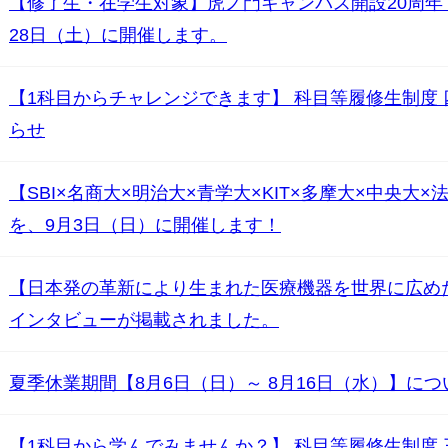
【修了生・在学生対象】虎ノ門キャンパス開設20周年！
28日（土）に開催します。
【1科目からチャレンジできます】 科目等履修生制度 四
らせ
【SBI×名商大×明治大×青学大×KIT×多摩大×中央大
を、9月3日（日）に開催します！
【日本発の革新により生まれた医療機器を世界に広め
インタビューが掲載されました。
夏季休業期間【8月6日（日）～ 8月16日（水）】につ
【1科目から学んでみませんか？】 科目等履修生制度 