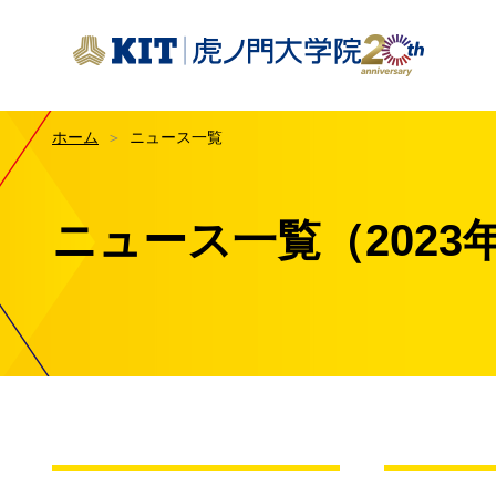
KIT虎ノ門大学院
ホーム
ニュース一覧
はじ
KIT
教育
ニュース一覧
（2023
KIT
数字で
授業
イノ
交通
授業
メデ
1科
専修