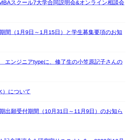
】 MBAスクール7大学合同説明会&オンライン相談会
CLOSE
CLOSE
付期間（1月9日～1月15日）と学生募集要項のお知
CLOSE
 エンジニアtypeに、修了生の小笠原記子さんの
（水）について
期出願受付期間（10月31日～11月9日）のお知ら