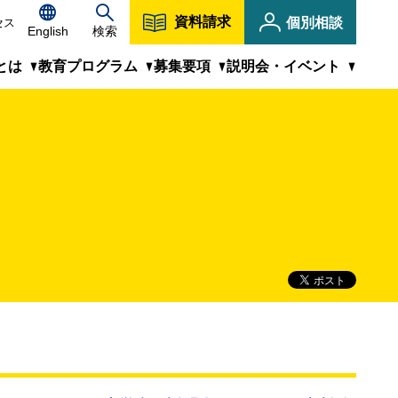
資料請求
個別相談
セス
English
検索
とは
教育プログラム
募集要項
説明会・イベント
キャンパス紹介
KIT虎ノ門の受講に際して
教員紹介
MBA/MIPM修士課程はこちら
説明会・イベント
CLOSE
修学のサポート体制
よくあるご質問
キャリア・人生が変わる場
1科目から学べる科目等履修生
KITプロフェッショナルミーティング
フレキシブルな履修プラン
KIT虎ノ門ブログ
社会人学生の声＆プロフィール
CLOSE
CLOSE
人気科目ピックアップ
募集要項（入学試験・納入金など）