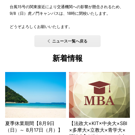
台風15号の関東接近により交通機関への影響が懸念されるため、
9/8（日）虎ノ門キャンパスは、18時に閉校いたします。
どうぞよろしくお願いいたします。
ニュース一覧へ戻る
新着情報
夏季休業期間【8月9日
【法政大×KIT×中央大×SBI
（日）～ 8月17日（月）】
×多摩大×立教大×青学大×