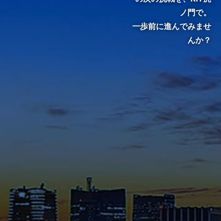
ノ門で。
一歩前に進んでみませ
んか？
KIT院生・修了生のインタビュ
ーをご覧いただき、クラスの雰
囲気やキャンパスの熱気を感じ
てください。
メディア掲載・特集ページ
これまでに様々なメディアで紹
介された在学生や修了生の声、
さらには教員のメッセージ等を
ご覧ください。
ゼミ指導Pickup