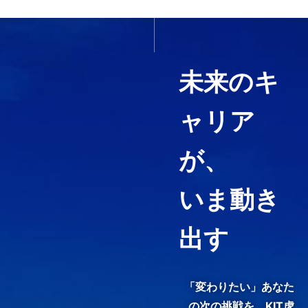
いま必要なスキルを1科目か
ら履修する
未来のキ
ャリア
経営コンサルティング、ファイ
ナンス・アカウンティング、知
が、
財マネジメントなど必要として
いる力や、高めたい専門分野を
いま動き
ピンポイントで履修することが
できる「科目等履修生制度」を
用意しています。
出す
3分でわかる紹介動画『虎ノ
門で、変わる。』
「変わりたい」あなた
の次の挑戦を、
KIT虎