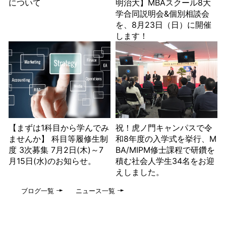
について
明治大】MBAスクール8大
学合同説明会&個別相談会
を、8月23日（日）に開催
します！
【まずは1科目から学んでみ
祝！虎ノ門キャンパスで令
ませんか】 科目等履修生制
和8年度の入学式を挙行、M
度 3次募集 7月2日(木)～7
BA/MIPM修士課程で研鑽を
月15日(水)のお知らせ。
積む社会人学生34名をお迎
えしました。
ブログ一覧
ニュース一覧