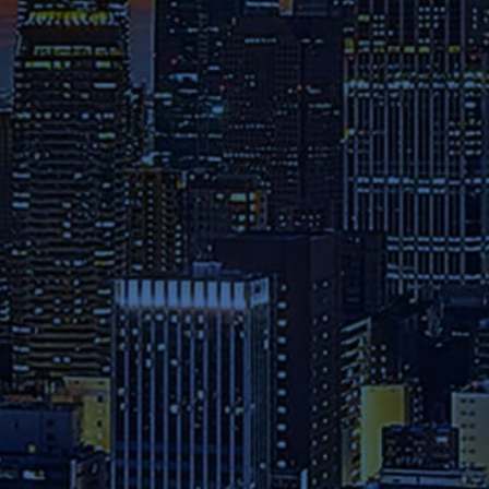
深い議論と発表の繰り返しが
専
門性と実践力を高める。
募集要項
本学へのご出願を検討されてい
る方は、お早めに出願期間・試
験日程・提出書類・納入金など
の詳細をご確認ください。
資料請求