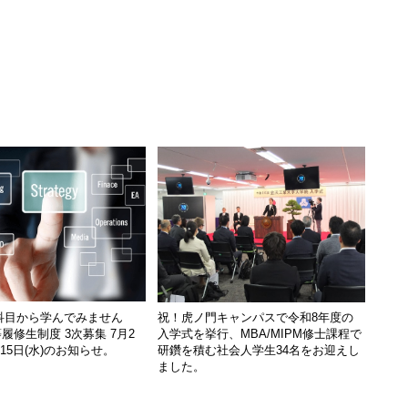
科目から学んでみません
祝！虎ノ門キャンパスで令和8年度の
履修生制度 3次募集 7月2
入学式を挙行、MBA/MIPM修士課程で
月15日(水)のお知らせ。
研鑽を積む社会人学生34名をお迎えし
ました。