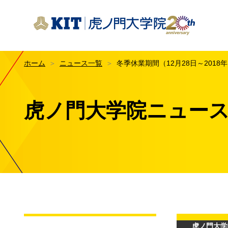
KIT虎ノ門大学院
ホーム
ニュース一覧
冬季休業期間（12月28日～2018
はじ
KIT
教育
虎ノ門大学院ニュー
KIT
数字で
授業
イノ
交通
授業
メデ
1科
専修
虎ノ門大学