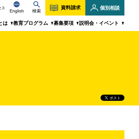
資料請求
個別相談
セス
English
検索
とは
教育プログラム
募集要項
説明会・イベント
キャンパス紹介
KIT虎ノ門の受講に際して
教員紹介
MBA/MIPM修士課程はこちら
説明会・イベント
CLOSE
修学のサポート体制
よくあるご質問
キャリア・人生が変わる場
1科目から学べる科目等履修生
KITプロフェッショナルミーティング
フレキシブルな履修プラン
KIT虎ノ門ブログ
社会人学生の声＆プロフィール
CLOSE
CLOSE
人気科目ピックアップ
募集要項（入学試験・納入金など）