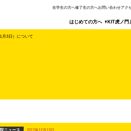
在学生の方へ
修了生の方へ
お問い合わせ
アク
はじめての方へ
KIT虎ノ門
年1月3日）について
めての方へ
虎ノ門とは
プログラム
ス
が選ばれる5つの理由
見るKIT虎ノ門
・ゼミの実施形態
ベーションマネジメント研究科について
アクセス
レポート
ィア掲載・特集ページ
目から学べる科目等履修生制度
科目（修士研究・ゼミ指導）
院ニュース
2017年12月13日