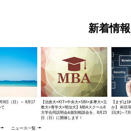
新着情報
9日（日）～ 8月17
【法政大×KIT×中央大×SBI×多摩大×立
【まずは1
いて
教大×青学大×明治大】MBAスクール8
か】 科目等
大学合同説明会&個別相談会を、8月23
日(木)～7
日（日）に開催します！
ニュース一覧