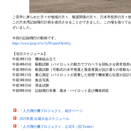
ご見学に来られた方々や地域の方々、報道関係の方々、穴水市役所の方々
この穴水湾記録飛行計画を成功させることができました。この場を借りて
ざいました。
今回の記録飛行の動画です。
https://www.pscp.tv/w/1yNGamvOkvbGj
【当日スケジュール】
午前3時15分 機体組み立て
午前4時45分 駆動試験（パイロットの動力でプロペラを回転させ異常箇所
午前5時05分 動翼試験（可動式の水平尾翼と垂直尾翼が設計通りの挙動を
午前5時15分 重心測定（パイロットが搭乗した状態で機体重心位置が設計
午前5時30分 集合写真
午前5時35分 滑走試験
午前8時10分 記録飛行本番 着水・パイロット及び機体回収
「人力飛行機プロジェクト」紹介ページ
2025年度 出場大会スケジュール
「人力飛行機プロジェクト」公式X（旧:Twitter）