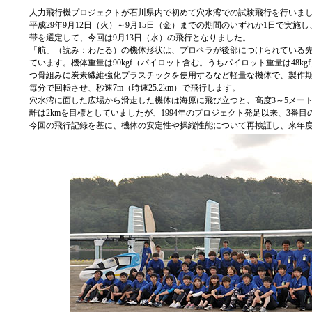
人力飛行機プロジェクトが石川県内で初めて穴水湾での試験飛行を行いま
平成29年9月12日（火）～9月15日（金）までの期間のいずれか1日で実
帯を選定して、今回は9月13日（水）の飛行となりました。
「航」（読み：わたる）の機体形状は、プロペラが後部につけられている
ています。機体重量は90kgf（パイロット含む。うちパイロット重量は48kg
つ骨組みに炭素繊維強化プラスチックを使用するなど軽量な機体で、製作期
毎分で回転させ、秒速7m（時速25.2km）で飛行します。
穴水湾に面した広場から滑走した機体は海原に飛び立つと、高度3～5メート
離は2kmを目標としていましたが、1994年のプロジェクト発足以来、3番
今回の飛行記録を基に、機体の安定性や操縦性能について再検証し、来年