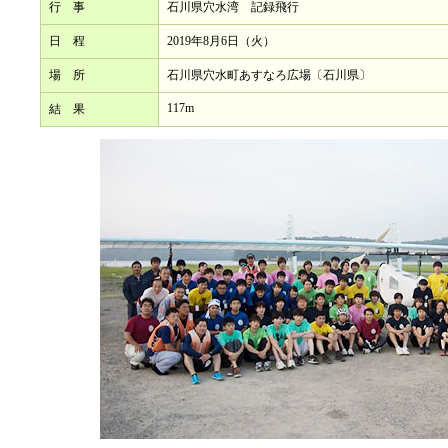
行 事
石川県穴水湾 記録飛行
日 程
2019年8月6日（火）
場 所
石川県穴水町あすなろ広場〔石川県〕
117m
結 果