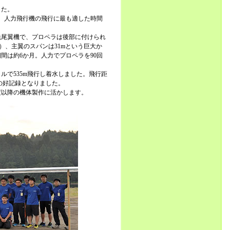
した。
施し、人力飛行機の飛行に最も適した時間
先尾翼機で、プロペラは後部に付けられ
f）、主翼のスパンは31mという巨大か
間は約6か月。人力でプロペラを90回
ルで535m飛行し着水しました。飛行距
目の好記録となりました。
度以降の機体製作に活かします。