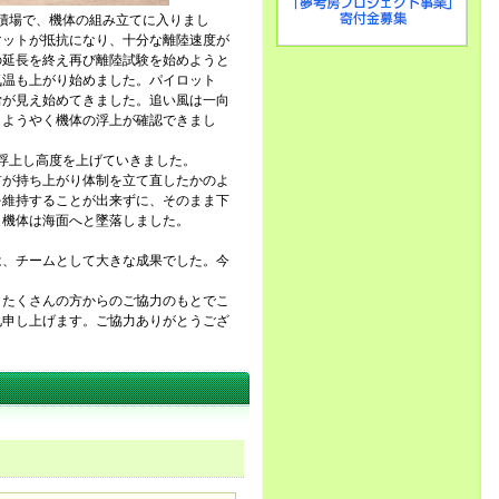
野積場で、機体の組み立てに入りまし
マットが抵抗になり、十分な離陸速度が
の延長を終え再び離陸試験を始めようと
気温も上がり始めました。パイロット
労が見え始めてきました。追い風は一向
、ようやく機体の浮上が確認できまし
は浮上し高度を上げていきました。
首が持ち上がり体制を立て直したかのよ
を維持することが出来ずに、そのまま下
、機体は海面へと墜落しました。
は、チームとして大きな成果でした。今
、たくさんの方からのご協力のもとでこ
礼申し上げます。ご協力ありがとうござ