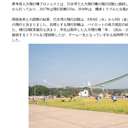
夢考房人力飛行機プロジェクトは、穴水湾で人力飛行機の飛行試験に挑戦しま
から行っており、2017年は飛行距離535m、2018年は、機体トラブルと
関係各所との調整の結果、穴水湾の飛行試験は、8月6日（火）から9日（金
の飛行と決まりました。目標とする飛行距離は、パイロットの体力測定の結果
た。飛行試験実施日も決まり、学生は製作した人力飛行機「幸」（読み：
破損するトラブルを2度経験したが、チーム一丸となっていずれも短時間で
した。