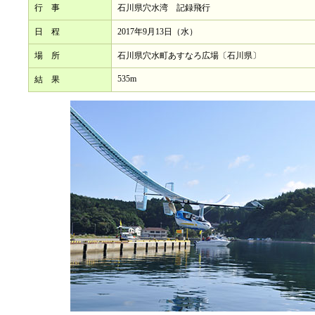
行 事
石川県穴水湾 記録飛行
日 程
2017年9月13日（水）
場 所
石川県穴水町あすなろ広場〔石川県〕
535m
結 果