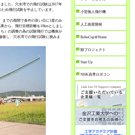
した。穴水湾での飛行試験は2017年
台風のため飛行試験を中止しています。
小型無人飛行機
）までの期間で条件の良い日に1度のみ
人工衛星開発
から、飛行目標距離を10kmとしまし
さち）の調整の為の試験飛行では機体が
修復し、穴水湾での飛行試験に挑みま
RoboCup＠Home
額プロジェクト
Start Up
NHK高専ロボコン