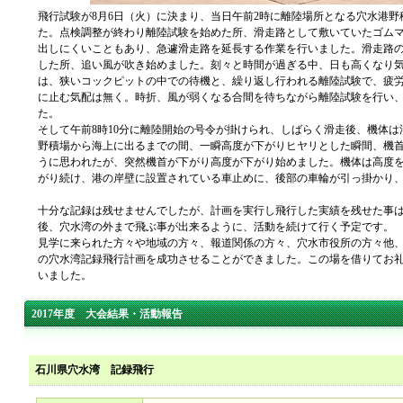
飛行試験が8月6日（火）に決まり、当日午前2時に離陸場所となる穴水港
た。点検調整が終わり離陸試験を始めた所、滑走路として敷いていたゴム
出しにくいこともあり、急遽滑走路を延長する作業を行いました。滑走路
した所、追い風が吹き始めました。刻々と時間が過ぎる中、日も高くなり
は、狭いコックピットの中での待機と、繰り返し行われる離陸試験で、疲
に止む気配は無く。時折、風が弱くなる合間を待ちながら離陸試験を行い
た。
そして午前8時10分に離陸開始の号令が掛けられ、しばらく滑走後、機体
野積場から海上に出るまでの間、一瞬高度が下がりヒヤリとした瞬間、機
うに思われたが、突然機首が下がり高度が下がり始めました。機体は高度
がり続け、港の岸壁に設置されている車止めに、後部の車輪が引っ掛かり
十分な記録は残せませんでしたが、計画を実行し飛行した実績を残せた事
後、穴水湾の外まで飛ぶ事が出来るように、活動を続けて行く予定です。
見学に来られた方々や地域の方々、報道関係の方々、穴水市役所の方々他
の穴水湾記録飛行計画を成功させることができました。この場を借りてお
いました。
2017年度 大会結果・活動報告
石川県穴水湾 記録飛行