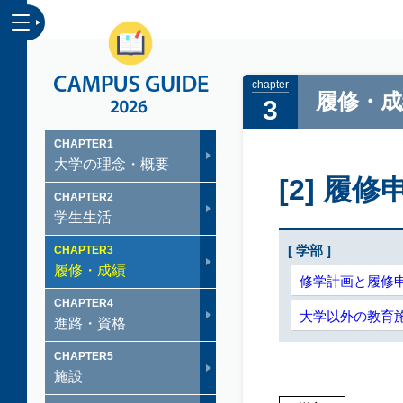
CAMPUS GUID
履修・成
3
CHAPTER
1
大学の理念・概要
[2] 履
CHAPTER
2
学生生活
[ 学部 ]
CHAPTER
3
履修・成績
修学計画と履修
CHAPTER
4
大学以外の教育施
進路・資格
CHAPTER
5
施設