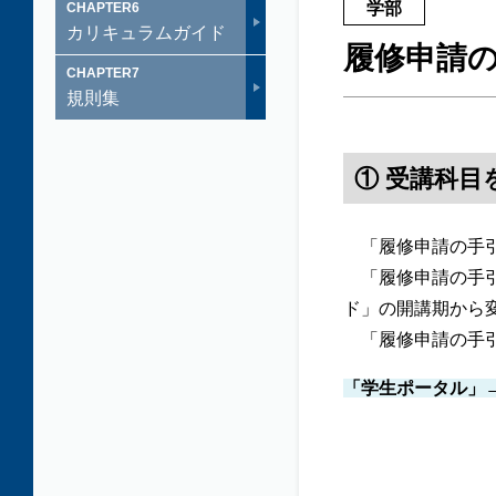
学部
CHAPTER
6
カリキュラムガイド
履修申請
CHAPTER
7
規則集
① 受講科目
「履修申請の手
「履修申請の手引
ド」の開講期から
「履修申請の手
「学生ポータル」