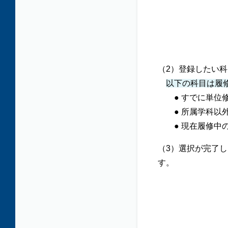
（2）登録したい
以下の科目は履
● すでに単位修
● 所属学科以外
● 現在履修中の
（3）選択が完了
す。