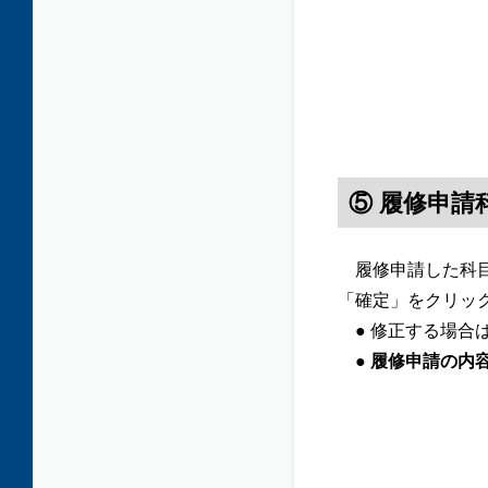
⑤ 履修申請
履修申請した科目
「確定」をクリッ
● 修正する場合
● 履修申請の内