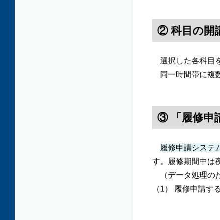
② 科目の
選択した各科目を
同一時間帯に複数
③ 「履修
履修申請システ
す。履修期間中は
（データ処理のた
（1） 履修申請