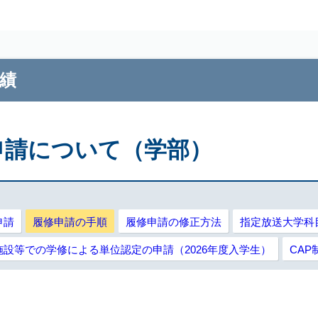
E 2026
績
修申請について（学部）
申請
履修申請の手順
履修申請の修正方法
指定放送大学科
設等での学修による単位認定の申請（2026年度入学生）
CA