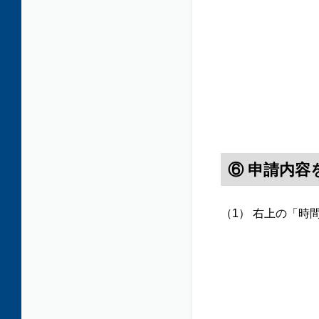
⑥ 申請内
（1） 右上の「