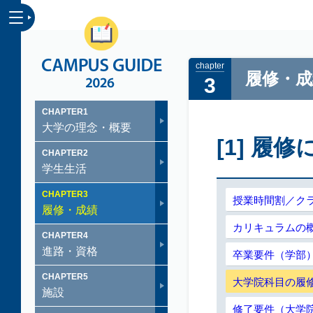
CAMPUS GUID
履修・成
3
CHAPTER
1
大学の理念・概要
[1] 
CHAPTER
2
学生生活
CHAPTER
3
授業時間割／ク
履修・成績
カリキュラムの
CHAPTER
4
進路・資格
卒業要件（学部
CHAPTER
5
大学院科目の履
施設
修了要件（大学