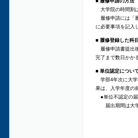
■ 履修申請の方法
大学院の時間割
履修申請には「履
に必要事項を記入
■ 履修登録した科
履修申請書提出後
完了まで数日かか
■ 単位認定につい
学部4年次に大学
果は、入学年度の
●単位不認定の届
届出期間は大学院