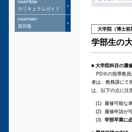
CHAPTER
6
カリキュラムガイド
CHAPTER
7
規則集
大学院（博士前
学部生の
■ 大学院科目の履
PDⅢの指導教員
者は、教務課にて
は、以下の点に注
履修可能な
履修申請が
学部卒業に