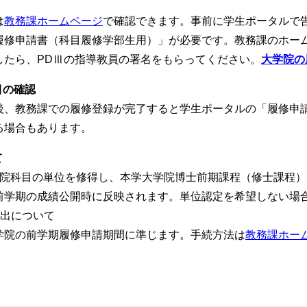
は
教務課ホームページ
で確認できます。事前に学生ポータルで
修申請書（科目履修学部生用）」が必要です。教務課のホーム
したら、PDⅢの指導教員の署名をもらってください。
大学院の
目の確認
、教務課での履修登録が完了すると学生ポータルの「履修申請
る場合もあります。
て
院科目の単位を修得し、本学大学院博士前期課程（修士課程）
前学期の成績公開時に反映されます。単位認定を希望しない場
出について
の前学期履修申請期間に準じます。手続方法は
教務課ホー