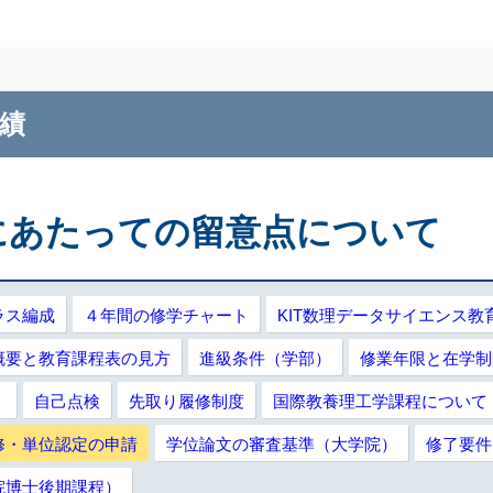
E 2026
績
履修にあたっての留意点について
ラス編成
４年間の修学チャート
KIT数理データサイエンス
概要と教育課程表の見方
進級条件（学部）
修業年限と在学制
）
自己点検
先取り履修制度
国際教養理工学課程について
修・単位認定の申請
学位論文の審査基準（大学院）
修了要件
院博士後期課程）